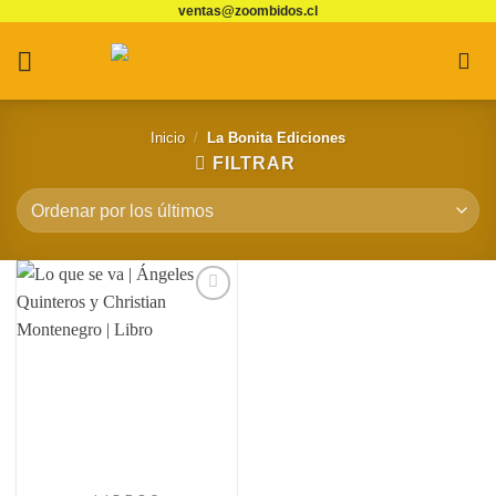
ventas@zoombidos.cl
Saltar
al
contenido
Inicio
/
La Bonita Ediciones
FILTRAR
Agregar
a
Favoritos