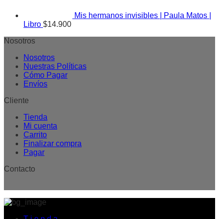
Mis hermanos invisibles | Paula Matos |
Libro
$
14.900
Nosotros
Nosotros
Nuestras Políticas
Cómo Pagar
Envíos
Cliente
Tienda
Mi cuenta
Carrito
Finalizar compra
Pagar
Contacto
T i e n d a