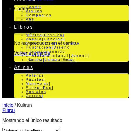
C a s e t s
Carrito
V i n i l o s
C o m p a c t o s
V h s
L i b r o s
M ú s i c a | C r o n i c a |
P o e s i a | C a n c i o n |
No hay productos en el carrito.
C i n e | T e a t r o | Fo t o g r a f i a
I l u s t r a c i o n | D i s e ñ o
L i b r o s c o n s o n i d o
Volver a la tienda
L i t e r a t u r a | I n f a n t i l | J u v e n i l |
| Narrativa | Literatura | Ensayo |
A f i n e s
P o l e r a s
P u z z l e s |
M a n i v e la s |
F u n k o – P o p |
P o s t a l e s
G o r r o s |
Inicio
/
Kultrun
Filtrar
Mostrando el único resultado