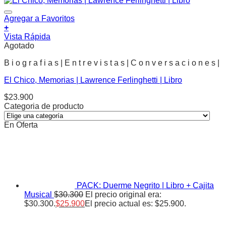
Agregar a Favoritos
+
Vista Rápida
Agotado
B i o g r a f i a s | E n t r e v i s t a s | C o n v e r s a c i o n e s |
El Chico, Memorias | Lawrence Ferlinghetti | Libro
$
23.900
Categoria de producto
En Oferta
PACK: Duerme Negrito | Libro + Cajita
Musical
$
30.300
El precio original era:
$30.300.
$
25.900
El precio actual es: $25.900.