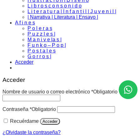
I l u s t r a c i o n | D i s e ñ o
L i b r o s c o n s o n i d o
L i t e r a t u r a | I n f a n t i l | J u v e n i l |
| Narrativa | Literatura | Ensayo |
A f i n e s
P o l e r a s
P u z z l e s |
M a n i v e la s |
F u n k o – P o p |
P o s t a l e s
G o r r o s |
Acceder
Acceder
Nombre de usuario o correo electrónico
*
Obligatorio
Contraseña
*
Obligatorio
Recuérdame
Acceder
¿Olvidaste la contraseña?