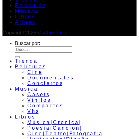
P e l í c u l a s
M u s i c a
L i b r o s
A f i n e s
Copyright 2026 ©
VTiendas.cl
Buscar por:
T i e n d a
P e l í c u l a s
C i n e
D o c u m e n t a l e s
C o n c i e r t o s
M u s i c a
C a s e t s
V i n i l o s
C o m p a c t o s
V h s
L i b r o s
M ú s i c a | C r o n i c a |
P o e s i a | C a n c i o n |
C i n e | T e a t r o | Fo t o g r a f i a