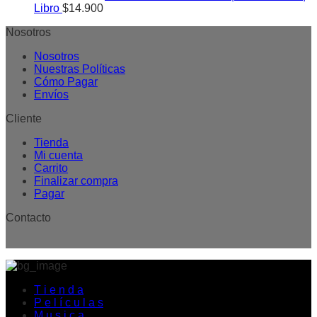
Libro
$
14.900
Nosotros
Nosotros
Nuestras Políticas
Cómo Pagar
Envíos
Cliente
Tienda
Mi cuenta
Carrito
Finalizar compra
Pagar
Contacto
T i e n d a
P e l í c u l a s
M u s i c a