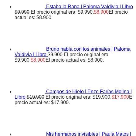
Estaba la Rana | Paloma Valdivia | Libro
$
9.990
El precio original era: $9.990.
$
8.900
El precio
actual es: $8.900.
Bruno habla con los animales | Paloma
Valdivia | Libro
$
9.900
El precio original era:
$9.900.
$
8.900
El precio actual es: $8.900.
Campos de Hielo | Enzo Farías Molina |
Libro
$
19.900
El precio original era: $19.900.
$
17.900
El
precio actual es: $17.900.
Mis hermanos invisibles | Paula Matos |