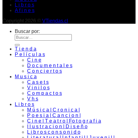
L i b r o s
A f i n e s
Copyright 2026 ©
VTiendas.cl
Buscar por:
T i e n d a
P e l í c u l a s
C i n e
D o c u m e n t a l e s
C o n c i e r t o s
M u s i c a
C a s e t s
V i n i l o s
C o m p a c t o s
V h s
L i b r o s
M ú s i c a | C r o n i c a |
P o e s i a | C a n c i o n |
C i n e | T e a t r o | Fo t o g r a f i a
I l u s t r a c i o n | D i s e ñ o
L i b r o s c o n s o n i d o
L i t e r a t u r a | I n f a n t i l | J u v e n i l |