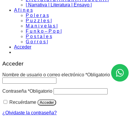
| Narrativa | Literatura | Ensayo |
A f i n e s
P o l e r a s
P u z z l e s |
M a n i v e la s |
F u n k o – P o p |
P o s t a l e s
G o r r o s |
Acceder
Acceder
Nombre de usuario o correo electrónico
*
Obligatorio
Contraseña
*
Obligatorio
Recuérdame
Acceder
¿Olvidaste la contraseña?