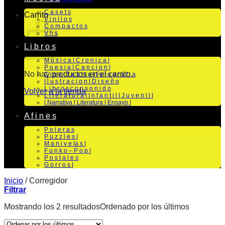
C a s e t s
Carrito
V i n i l o s
C o m p a c t o s
V h s
L i b r o s
M ú s i c a | C r o n i c a |
P o e s i a | C a n c i o n |
No hay productos en el carrito.
C i n e | T e a t r o | Fo t o g r a f i a
I l u s t r a c i o n | D i s e ñ o
L i b r o s c o n s o n i d o
Volver a la tienda
L i t e r a t u r a | I n f a n t i l | J u v e n i l |
| Narrativa | Literatura | Ensayo |
A f i n e s
P o l e r a s
P u z z l e s |
M a n i v e la s |
F u n k o – P o p |
P o s t a l e s
G o r r o s |
Inicio
/
Corregidor
Filtrar
Mostrando los 2 resultados
Ordenado por los últimos