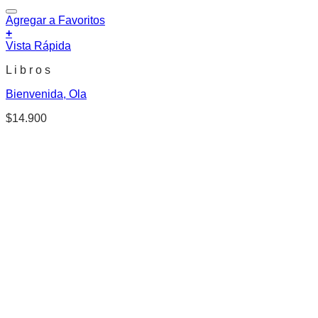
Agregar a Favoritos
+
Vista Rápida
L i b r o s
Bienvenida, Ola
$
14.900