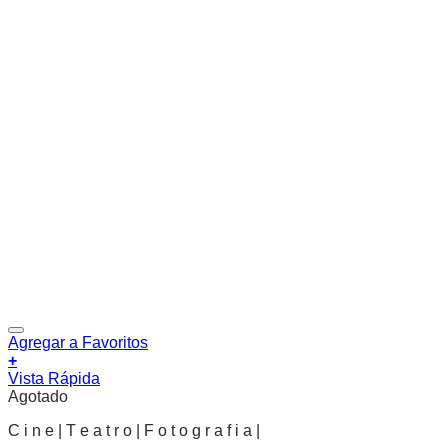
Agregar a Favoritos
+
Vista Rápida
Agotado
C i n e | T e a t r o | F o t o g r a f i a |