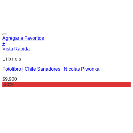
Agregar a Favoritos
+
Vista Rápida
L i b r o s
Fotolibro | Chile Sanadores | Nicolás Piwonka
$
9.900
-20%