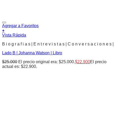
Agregar a Favoritos
+
Vista Rápida
B i o g r a f i a s | E n t r e v i s t a s | C o n v e r s a c i o n e s |
Lado B | Johanna Watson | Libro
$
25.000
El precio original era: $25.000.
$
22.900
El precio
actual es: $22.900.