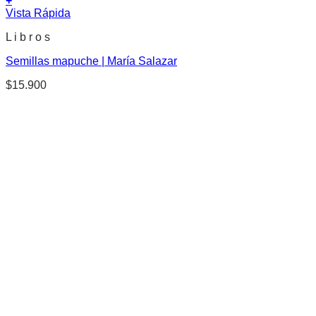
+
Vista Rápida
L i b r o s
Semillas mapuche | María Salazar
$
15.900