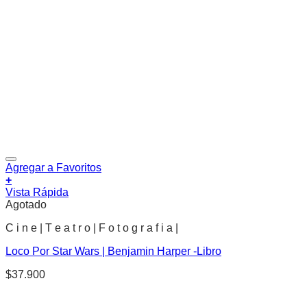
Agregar a Favoritos
+
Vista Rápida
Agotado
C i n e | T e a t r o | F o t o g r a f i a |
Loco Por Star Wars | Benjamin Harper -Libro
$
37.900