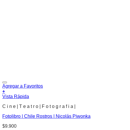
Agregar a Favoritos
+
Vista Rápida
C i n e | T e a t r o | F o t o g r a f i a |
Fotolibro | Chile Rostros | Nicolás Piwonka
$
9.900