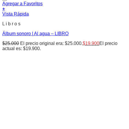
Agregar a Favoritos
+
Vista Rápida
L i b r o s
Álbum sonoro | Al agua – LIBRO
$
25.000
El precio original era: $25.000.
$
19.900
El precio
actual es: $19.900.