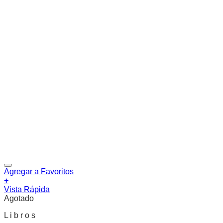
Agregar a Favoritos
+
Vista Rápida
Agotado
L i b r o s