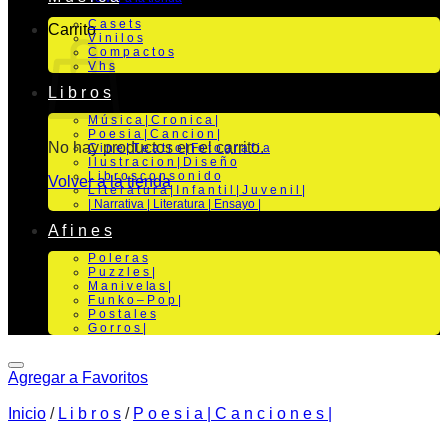
C a s e t s
Carrito
V i n i l o s
C o m p a c t o s
V h s
L i b r o s
M ú s i c a | C r o n i c a |
P o e s i a | C a n c i o n |
No hay productos en el carrito.
C i n e | T e a t r o | Fo t o g r a f i a
I l u s t r a c i o n | D i s e ñ o
L i b r o s c o n s o n i d o
Volver a la tienda
L i t e r a t u r a | I n f a n t i l | J u v e n i l |
| Narrativa | Literatura | Ensayo |
A f i n e s
P o l e r a s
P u z z l e s |
M a n i v e la s |
F u n k o – P o p |
P o s t a l e s
G o r r o s |
Agregar a Favoritos
Inicio
/
L i b r o s
/
P o e s i a | C a n c i o n e s |