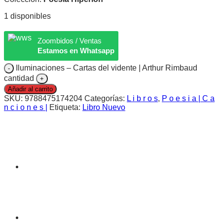
1 disponibles
Zoombidos / Ventas
Estamos en Whatsapp
Iluminaciones – Cartas del vidente | Arthur Rimbaud
cantidad
Añadir al carrito
SKU:
9788475174204
Categorías:
L i b r o s
,
P o e s i a | C a
n c i o n e s |
Etiqueta:
Libro Nuevo