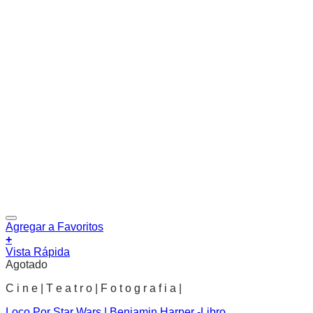
Agregar a Favoritos
+
Vista Rápida
Agotado
C i n e | T e a t r o | F o t o g r a f i a |
Loco Por Star Wars | Benjamin Harper -Libro