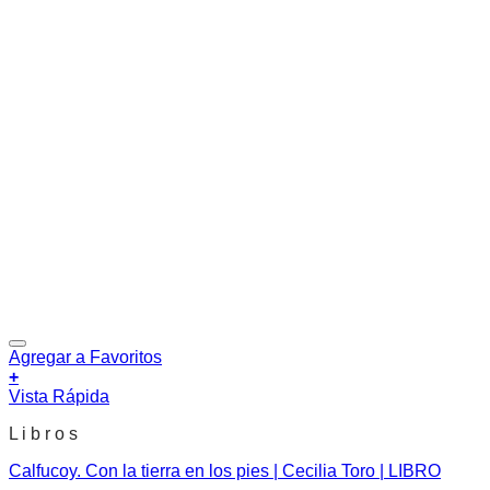
Agregar a Favoritos
+
Vista Rápida
L i b r o s
Calfucoy. Con la tierra en los pies | Cecilia Toro | LIBRO