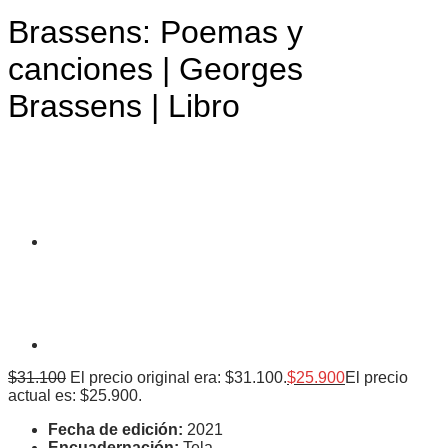
Brassens: Poemas y
canciones | Georges
Brassens | Libro
$
31.100
El precio original era: $31.100.
$
25.900
El precio
actual es: $25.900.
Fecha de edición:
2021
Encuadernación:
Tela