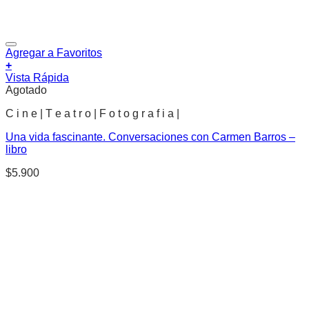
Agregar a Favoritos
+
Vista Rápida
Agotado
C i n e | T e a t r o | F o t o g r a f i a |
Una vida fascinante. Conversaciones con Carmen Barros –
libro
$
5.900