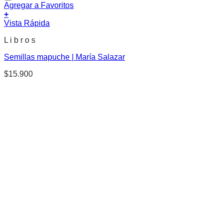
Agregar a Favoritos
+
Vista Rápida
L i b r o s
Semillas mapuche | María Salazar
$
15.900