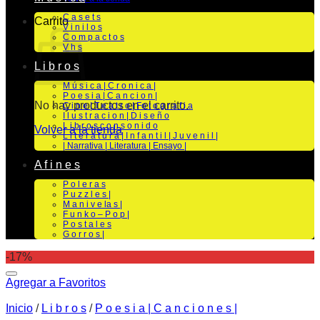
C a s e t s
Carrito
V i n i l o s
C o m p a c t o s
V h s
L i b r o s
M ú s i c a | C r o n i c a |
P o e s i a | C a n c i o n |
No hay productos en el carrito.
C i n e | T e a t r o | Fo t o g r a f i a
I l u s t r a c i o n | D i s e ñ o
L i b r o s c o n s o n i d o
Volver a la tienda
L i t e r a t u r a | I n f a n t i l | J u v e n i l |
| Narrativa | Literatura | Ensayo |
A f i n e s
P o l e r a s
P u z z l e s |
M a n i v e la s |
F u n k o – P o p |
P o s t a l e s
G o r r o s |
-17%
Agregar a Favoritos
Inicio
/
L i b r o s
/
P o e s i a | C a n c i o n e s |