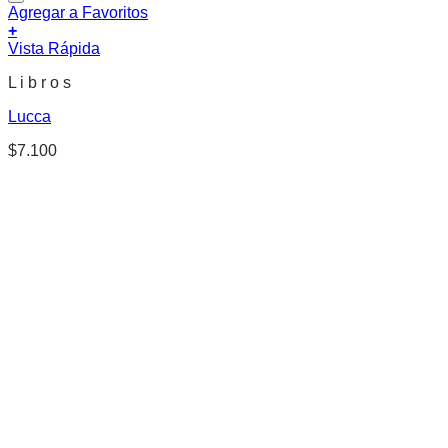
Agregar a Favoritos
+
Vista Rápida
L i b r o s
Lucca
$
7.100