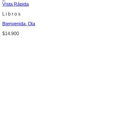
Vista Rápida
L i b r o s
Bienvenida, Ola
$
14.900