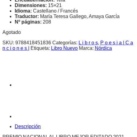
Dimensiones:
15×21
Idioma:
Castellano / Francés
Traductor:
María Teresa Gallego, Amaya García
Nº páginas:
208
Agotado
SKU:
9788418451836
Categorías:
L i b r o s
,
P o e s i a | C a
n c i o n e s |
Etiqueta:
Libro Nuevo
Marca:
Nórdica
Descripción
PREMIO NACIONAL AL LIBRO MEJOR EDITADO 2021