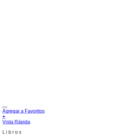
Agregar a Favoritos
+
Vista Rápida
L i b r o s