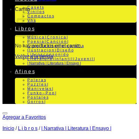
C a s e t s
Carrito
V i n i l o s
C o m p a c t o s
V h s
L i b r o s
M ú s i c a | C r o n i c a |
P o e s i a | C a n c i o n |
No hay productos en el carrito.
C i n e | T e a t r o | Fo t o g r a f i a
I l u s t r a c i o n | D i s e ñ o
L i b r o s c o n s o n i d o
Volver a la tienda
L i t e r a t u r a | I n f a n t i l | J u v e n i l |
| Narrativa | Literatura | Ensayo |
A f i n e s
P o l e r a s
P u z z l e s |
M a n i v e la s |
F u n k o – P o p |
P o s t a l e s
G o r r o s |
Agregar a Favoritos
Inicio
/
L i b r o s
/
| Narrativa | Literatura | Ensayo |