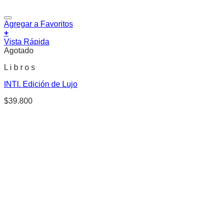
Agregar a Favoritos
+
Vista Rápida
Agotado
L i b r o s
INTI. Edición de Lujo
$
39.800