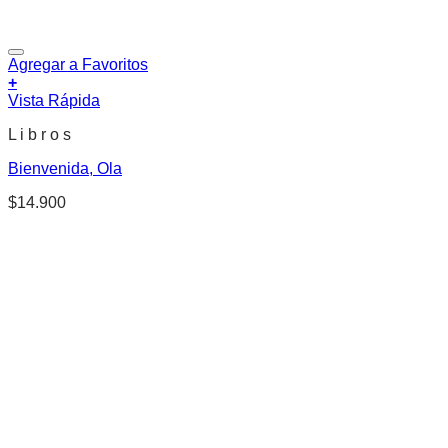
Agregar a Favoritos
+
Vista Rápida
L i b r o s
Bienvenida, Ola
$
14.900