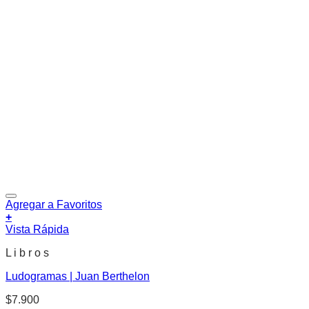
Agregar a Favoritos
+
Vista Rápida
L i b r o s
Ludogramas | Juan Berthelon
$
7.900