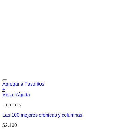
Agregar a Favoritos
+
Vista Rápida
L i b r o s
Las 100 mejores crónicas y columnas
$
2.100