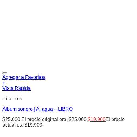
Agregar a Favoritos
+
Vista Rápida
L i b r o s
Álbum sonoro | Al agua – LIBRO
$
25.000
El precio original era: $25.000.
$
19.900
El precio
actual es: $19.900.