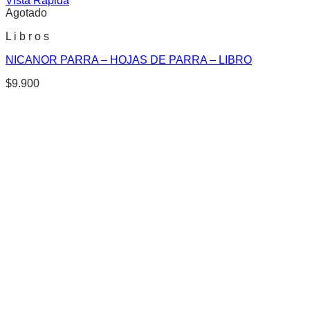
Vista Rápida
Agotado
L i b r o s
NICANOR PARRA – HOJAS DE PARRA – LIBRO
$
9.900