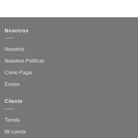
precio
precio
original
actual
era:
es:
$48.185.
$39.900.
Nosotros
Nosotros
Nuestras Políticas
Cómo Pagar
Envíos
Cliente
Tienda
Mi cuenta