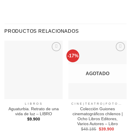
PRODUCTOS RELACIONADOS
-17%
Agregar
Agregar
a
a
Favoritos
Favoritos
AGOTADO
L I B R O S
C I N E | T E A T R O | F O T O G R A F I A |
Aguaturbia. Retrato de una
Colección Guiones
vida de luz – LIBRO
cinematográficos chilenos |
Ocho Libros Editores,
$
9.900
Varios Autores – Libro
El
El
$
48.185
$
39.900