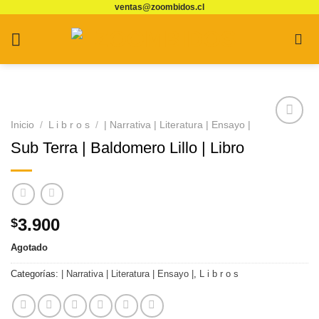
ventas@zoombidos.cl
Saltar
al
contenido
Inicio
/
L i b r o s
/
| Narrativa | Literatura | Ensayo |
Agregar
Sub Terra | Baldomero Lillo | Libro
a
Favoritos
3.900
$
Agotado
Categorías:
| Narrativa | Literatura | Ensayo |
,
L i b r o s