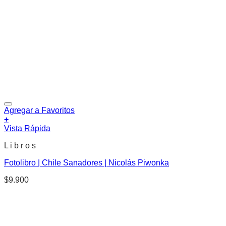
Agregar a Favoritos
+
Vista Rápida
L i b r o s
Fotolibro | Chile Sanadores | Nicolás Piwonka
$
9.900