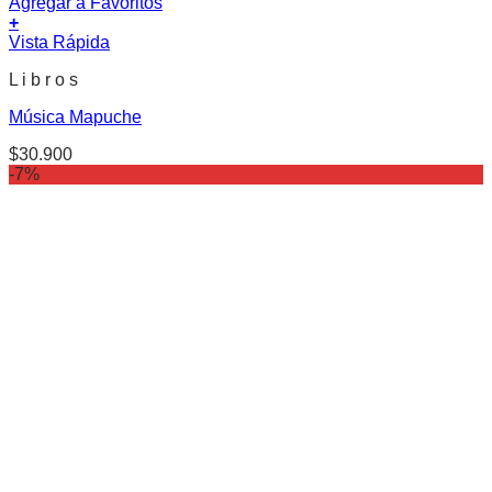
Agregar a Favoritos
+
Vista Rápida
L i b r o s
Música Mapuche
$
30.900
-7%