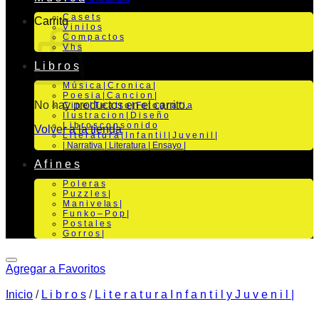
C a s e t s
Carrito
V i n i l o s
C o m p a c t o s
V h s
L i b r o s
M ú s i c a | C r o n i c a |
P o e s i a | C a n c i o n |
No hay productos en el carrito.
C i n e | T e a t r o | Fo t o g r a f i a
I l u s t r a c i o n | D i s e ñ o
L i b r o s c o n s o n i d o
Volver a la tienda
L i t e r a t u r a | I n f a n t i l | J u v e n i l |
| Narrativa | Literatura | Ensayo |
A f i n e s
P o l e r a s
P u z z l e s |
M a n i v e la s |
F u n k o – P o p |
P o s t a l e s
G o r r o s |
Agregar a Favoritos
Inicio
/
L i b r o s
/
L i t e r a t u r a I n f a n t i l y J u v e n i l |