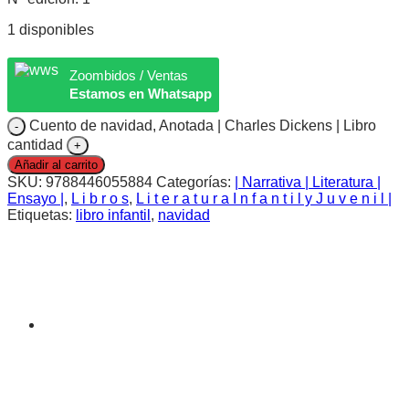
1 disponibles
Zoombidos / Ventas
Estamos en Whatsapp
Cuento de navidad, Anotada | Charles Dickens | Libro
cantidad
Añadir al carrito
SKU:
9788446055884
Categorías:
| Narrativa | Literatura |
Ensayo |
,
L i b r o s
,
L i t e r a t u r a I n f a n t i l y J u v e n i l |
Etiquetas:
libro infantil
,
navidad