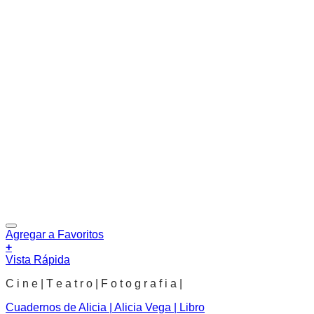
Agregar a Favoritos
+
Vista Rápida
C i n e | T e a t r o | F o t o g r a f i a |
Cuadernos de Alicia | Alicia Vega | Libro