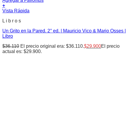
Agregar a Favoritos
+
Vista Rápida
L i b r o s
Un Grito en la Pared. 2° ed. | Mauricio Vico & Mario Osses |
Libro
$
36.110
El precio original era: $36.110.
$
29.900
El precio
actual es: $29.900.