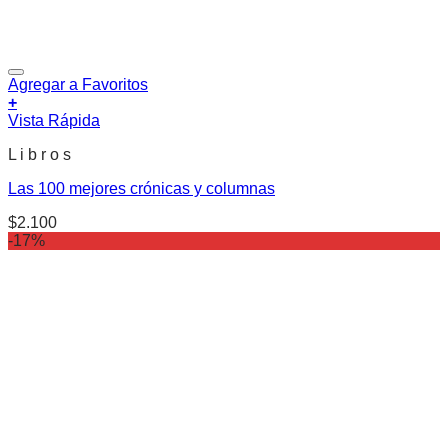
Agregar a Favoritos
+
Vista Rápida
L i b r o s
Las 100 mejores crónicas y columnas
$
2.100
-17%