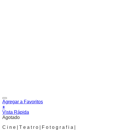
Agregar a Favoritos
+
Vista Rápida
Agotado
C i n e | T e a t r o | F o t o g r a f i a |