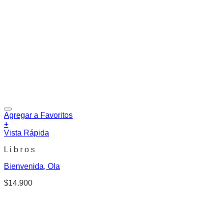
Agregar a Favoritos
+
Vista Rápida
L i b r o s
Bienvenida, Ola
$
14.900