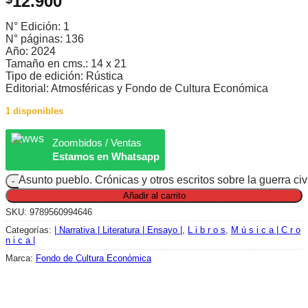
12.900
N° Edición: 1
N° páginas: 136
Año: 2024
Tamaño en cms.: 14 x 21
Tipo de edición: Rústica
Editorial: Atmosféricas y Fondo de Cultura Económica
1 disponibles
Zoombidos / Ventas
Estamos en Whatsapp
Asunto pueblo. Crónicas y otros escritos sobre la guerra civ
Añadir al carrito
SKU:
9789560994646
Categorías:
| Narrativa | Literatura | Ensayo |
,
L i b r o s
,
M ú s i c a | C r o
n i c a |
Marca:
Fondo de Cultura Económica