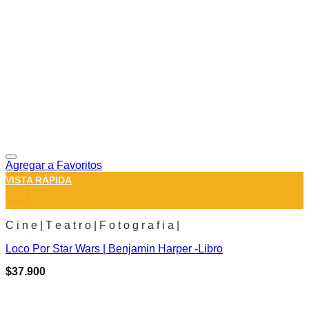
Agregar a Favoritos
VISTA RÁPIDA
+
C i n e | T e a t r o | F o t o g r a f i a |
Loco Por Star Wars | Benjamin Harper -Libro
$
37.900