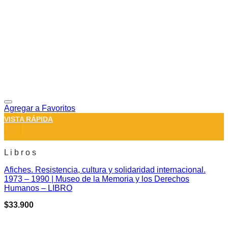
Agregar a Favoritos
VISTA RÁPIDA
+
L i b r o s
Afiches. Resistencia, cultura y solidaridad internacional.
1973 – 1990 | Museo de la Memoria y los Derechos
Humanos – LIBRO
$
33.900