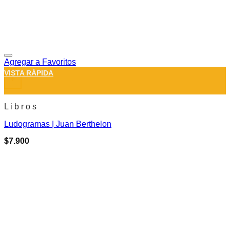
Agregar a Favoritos
VISTA RÁPIDA
+
L i b r o s
Ludogramas | Juan Berthelon
$
7.900