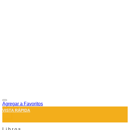
Agregar a Favoritos
VISTA RÁPIDA
+
L i b r o s