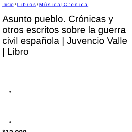
Inicio
/
L i b r o s
/
M ú s i c a | C r o n i c a |
Asunto pueblo. Crónicas y
otros escritos sobre la guerra
civil española | Juvencio Valle
| Libro
$