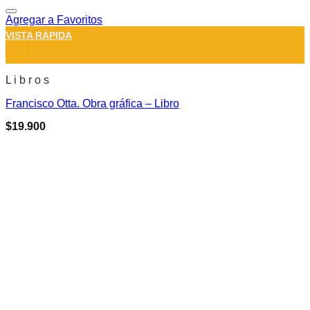
Agregar a Favoritos
VISTA RÁPIDA
+
L i b r o s
Francisco Otta. Obra gráfica – Libro
$
19.900