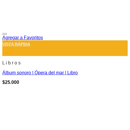
Agregar a Favoritos
VISTA RÁPIDA
+
L i b r o s
Álbum sonoro | Ópera del mar | Libro
$
25.000