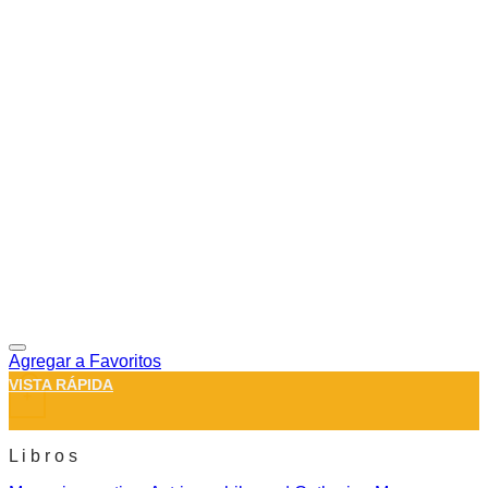
Agregar a Favoritos
VISTA RÁPIDA
+
L i b r o s