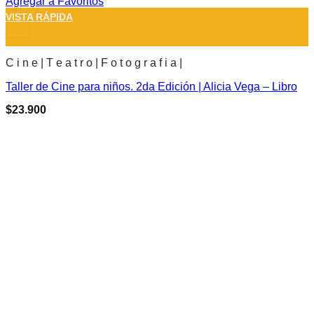
Agregar a Favoritos
VISTA RÁPIDA
+
C i n e | T e a t r o | F o t o g r a f i a |
Taller de Cine para niños. 2da Edición | Alicia Vega – Libro
$
23.900