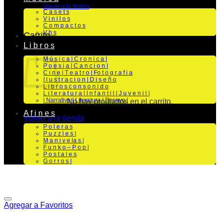
Volver a la tienda
C a s e t s
V i n i l o s
C o m p a c t o s
V h s
Carrito
L i b r o s
M ú s i c a | C r o n i c a |
P o e s i a | C a n c i o n |
C i n e | T e a t r o | Fo t o g r a f i a
I l u s t r a c i o n | D i s e ñ o
L i b r o s c o n s o n i d o
L i t e r a t u r a | I n f a n t i l | J u v e n i l |
| Narrativa | Literatura | Ensayo |
No hay productos en el carrito.
A f i n e s
Volver a la tienda
P o l e r a s
P u z z l e s |
M a n i v e la s |
F u n k o – P o p |
P o s t a l e s
G o r r o s |
Agregar a Favoritos