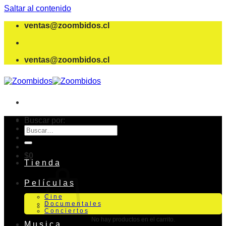
Saltar al contenido
ventas@zoombidos.cl
ventas@zoombidos.cl
Buscar por:
$
0
T i e n d a
P e l í c u l a s
C i n e
D o c u m e n t a l e s
C o n c i e r t o s
No hay productos en el carrito.
M u s i c a