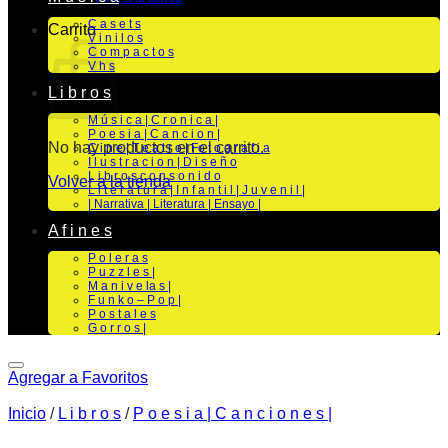
C a s e t s
Carrito
V i n i l o s
C o m p a c t o s
V h s
L i b r o s
M ú s i c a | C r o n i c a |
P o e s i a | C a n c i o n |
No hay productos en el carrito.
C i n e | T e a t r o | Fo t o g r a f i a
I l u s t r a c i o n | D i s e ñ o
L i b r o s c o n s o n i d o
Volver a la tienda
L i t e r a t u r a | I n f a n t i l | J u v e n i l |
| Narrativa | Literatura | Ensayo |
A f i n e s
P o l e r a s
P u z z l e s |
M a n i v e la s |
F u n k o – P o p |
P o s t a l e s
G o r r o s |
Agregar a Favoritos
Inicio
/
L i b r o s
/
P o e s i a | C a n c i o n e s |