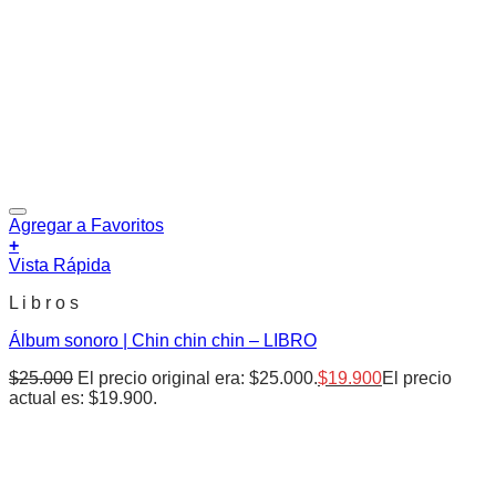
Agregar a Favoritos
+
Vista Rápida
L i b r o s
Álbum sonoro | Chin chin chin – LIBRO
$
25.000
El precio original era: $25.000.
$
19.900
El precio
actual es: $19.900.