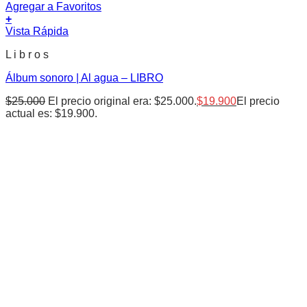
Agregar a Favoritos
+
Vista Rápida
L i b r o s
Álbum sonoro | Al agua – LIBRO
$
25.000
El precio original era: $25.000.
$
19.900
El precio
actual es: $19.900.