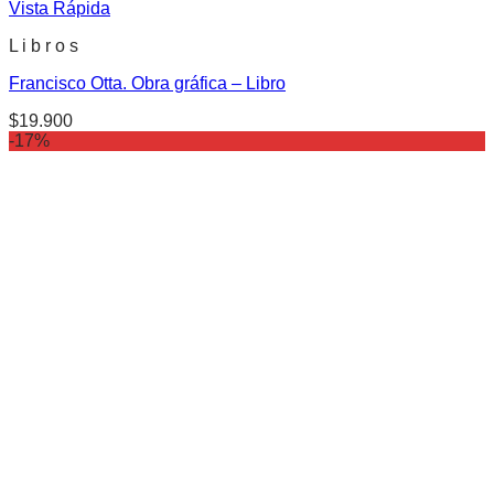
Vista Rápida
L i b r o s
Francisco Otta. Obra gráfica – Libro
$
19.900
-17%