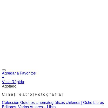
Agregar a Favoritos
+
Vista Rápida
Agotado
C i n e | T e a t r o | F o t o g r a f i a |
Colección Guiones cinematográficos chilenos | Ocho Libros
Editores, Varios Autores – Libro