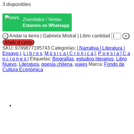
3 disponibles
Zoombidos / Ventas
Estamos en Whatsapp
Andar la tierra | Gabriela Mistral | Libro cantidad
Añadir al carrito
SKU:
9789877195743
Categorías:
| Narrativa | Literatura |
Ensayo |
,
L i b r o s
,
M ú s i c a | C r o n i c a |
,
P o e s i a | C a
n c i o n e s |
Etiquetas:
Biografías
,
estudios literarios
,
Libro
Nuevo
,
Literatura
,
poesía chilena
,
viajes
Marca:
Fondo de
Cultura Económica