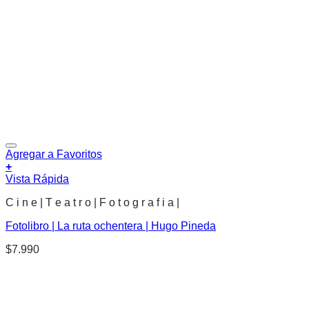
Agregar a Favoritos
+
Vista Rápida
C i n e | T e a t r o | F o t o g r a f i a |
Fotolibro | La ruta ochentera | Hugo Pineda
$
7.990