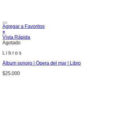
Agregar a Favoritos
+
Vista Rápida
Agotado
L i b r o s
Álbum sonoro | Ópera del mar | Libro
$
25.000