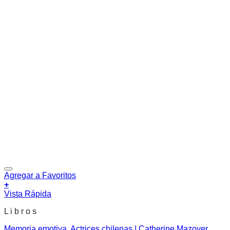
Agregar a Favoritos
+
Vista Rápida
L i b r o s
Memoria emotiva. Actrices chilenas | Catherine Mazoyer