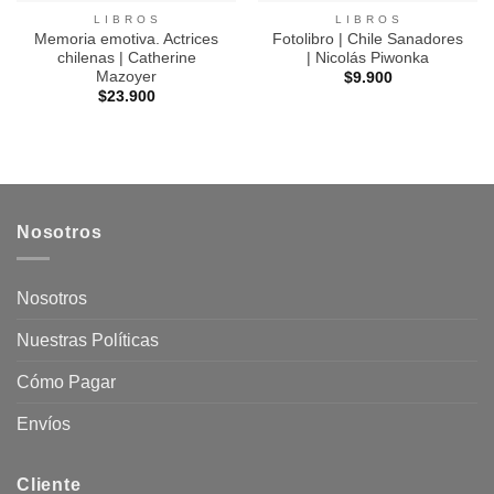
L I B R O S
L I B R O S
Memoria emotiva. Actrices
Fotolibro | Chile Sanadores
chilenas | Catherine
| Nicolás Piwonka
Mazoyer
$
9.900
$
23.900
Nosotros
Nosotros
Nuestras Políticas
Cómo Pagar
Envíos
Cliente