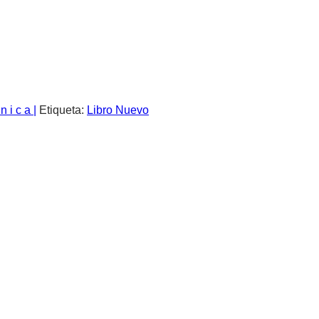
n i c a |
Etiqueta:
Libro Nuevo