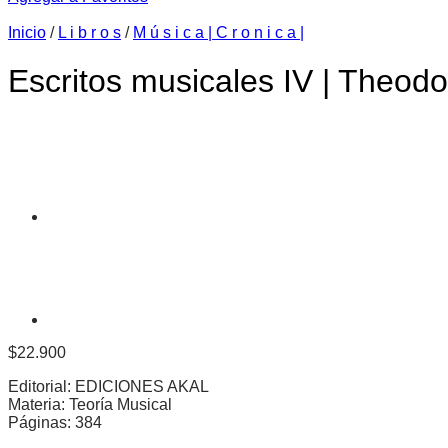
Inicio
/
L i b r o s
/
M ú s i c a | C r o n i c a |
Escritos musicales IV | Theodo
$
22.900
Editorial: EDICIONES AKAL
Materia: Teoría Musical
Páginas: 384