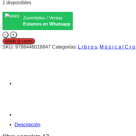
1 disponibles
Zoombidos / Ventas
Estamos en Whatsapp
Escritos
musicales
Añadir al carrito
IV
SKU:
9788446016847
Categorías:
L i b r o s
,
M ú s i c a | C r o 
|
Theodor
W.
Adorno
|
Libro
cantidad
Descripción