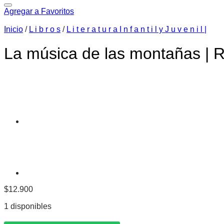
Agregar a Favoritos
Inicio
/
L i b r o s
/
L i t e r a t u r a I n f a n t i l y J u v e n i l |
La música de las montañas | R
$
12.900
1 disponibles