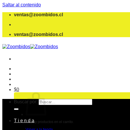
Saltar al contenido
ventas@zoombidos.cl
ventas@zoombidos.cl
$
0
Buscar por:
T i e n d a
No hay productos en el carrito.
Volver a la tienda