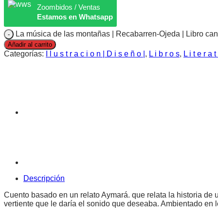
Zoombidos / Ventas
Estamos en Whatsapp
La música de las montañas | Recabarren-Ojeda | Libro can
Añadir al carrito
Categorías:
I l u s t r a c i o n | D i s e ñ o |
,
L i b r o s
,
L i t e r a t
Descripción
Cuento basado en un relato Aymará. que relata la historia de
vertiente que le daría el sonido que deseaba. Ambientado en 