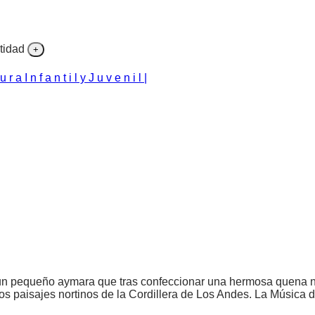
tidad
 u r a I n f a n t i l y J u v e n i l |
 un pequeño aymara que tras confeccionar una hermosa quena no
los paisajes nortinos de la Cordillera de Los Andes. La Música 