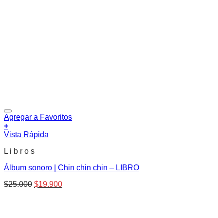
Agregar a Favoritos
+
Vista Rápida
L i b r o s
Álbum sonoro | Chin chin chin – LIBRO
El
El
$
25.000
$
19.900
precio
precio
original
actual
era:
es: