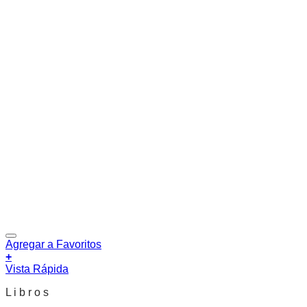
Agregar a Favoritos
+
Vista Rápida
L i b r o s