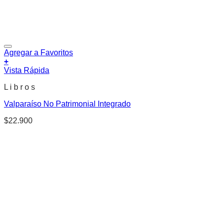
Agregar a Favoritos
+
Vista Rápida
L i b r o s
Valparaíso No Patrimonial Integrado
$
22.900