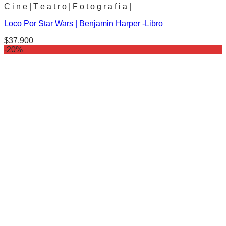
C i n e | T e a t r o | F o t o g r a f i a |
Loco Por Star Wars | Benjamin Harper -Libro
$
37.900
-20%