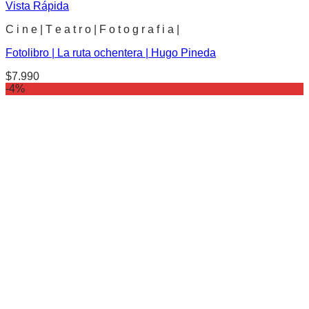
Vista Rápida
C i n e | T e a t r o | F o t o g r a f i a |
Fotolibro | La ruta ochentera | Hugo Pineda
$
7.990
-4%