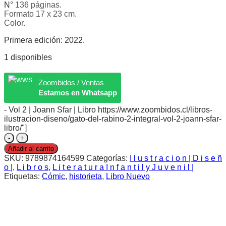
N°
136 páginas.
Formato 17 x 23 cm.
Color.
Primera edición: 2022.
1 disponibles
Zoombidos / Ventas
Estamos en Whatsapp
- Vol 2 | Joann Sfar | Libro https://www.zoombidos.cl/libros-
ilustracion-diseno/gato-del-rabino-2-integral-vol-2-joann-sfar-
libro/"]
El
Gato
Añadir al carrito
del
SKU:
9789874164599
Categorías:
I l u s t r a c i o n | D i s e ñ
Rabino
o |
,
L i b r o s
,
L i t e r a t u r a I n f a n t i l y J u v e n i l |
2
Etiquetas:
Cómic
,
historieta
,
Libro Nuevo
[Integral]-
Vol
2
|
Joann