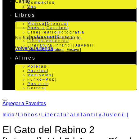
Carrito
C o m p a c t o s
V h s
L i b r o s
M ú s i c a | C r o n i c a |
P o e s i a | C a n c i o n |
C i n e | T e a t r o | Fo t o g r a f i a
I l u s t r a c i o n | D i s e ñ o
No hay productos en el carrito.
L i b r o s c o n s o n i d o
L i t e r a t u r a | I n f a n t i l | J u v e n i l |
Volver a la tienda
| Narrativa | Literatura | Ensayo |
A f i n e s
P o l e r a s
P u z z l e s |
M a n i v e la s |
F u n k o – P o p |
P o s t a l e s
G o r r o s |
Agregar a Favoritos
Inicio
/
L i b r o s
/
L i t e r a t u r a I n f a n t i l y J u v e n i l |
El Gato del Rabino 2