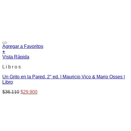
Agregar a Favoritos
+
Vista Rápida
L i b r o s
Un Grito en la Pared. 2° ed. | Mauricio Vico & Mario Osses |
Libro
El
El
$
36.110
$
29.900
precio
precio
original
actual
era:
es:
$36.110.
$29.900.