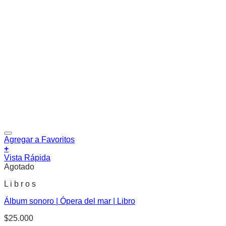
Agregar a Favoritos
+
Vista Rápida
Agotado
L i b r o s
Álbum sonoro | Ópera del mar | Libro
$
25.000