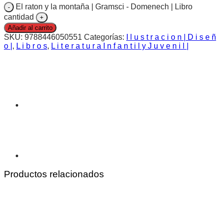
El raton y la montaña | Gramsci - Domenech | Libro
cantidad
Añadir al carrito
SKU:
9788446050551
Categorías:
I l u s t r a c i o n | D i s e ñ
o |
,
L i b r o s
,
L i t e r a t u r a I n f a n t i l y J u v e n i l |
Productos relacionados