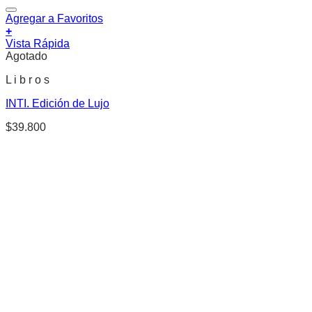
Agregar a Favoritos
+
Vista Rápida
Agotado
L i b r o s
INTI. Edición de Lujo
$
39.800