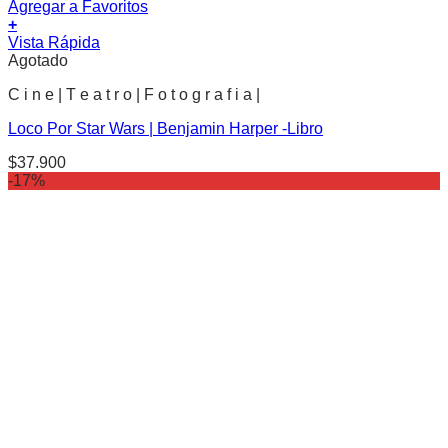
Agregar a Favoritos
+
Vista Rápida
Agotado
C i n e | T e a t r o | F o t o g r a f i a |
Loco Por Star Wars | Benjamin Harper -Libro
$
37.900
-17%