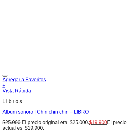
Agregar a Favoritos
+
Vista Rápida
L i b r o s
Álbum sonoro | Chin chin chin – LIBRO
$
25.000
El precio original era: $25.000.
$
19.900
El precio
actual es: $19.900.