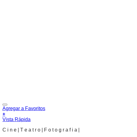
Agregar a Favoritos
+
Vista Rápida
C i n e | T e a t r o | F o t o g r a f i a |