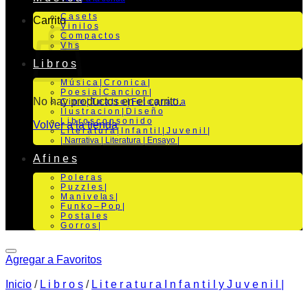
C a s e t s
Carrito
V i n i l o s
C o m p a c t o s
V h s
L i b r o s
M ú s i c a | C r o n i c a |
P o e s i a | C a n c i o n |
No hay productos en el carrito.
C i n e | T e a t r o | Fo t o g r a f i a
I l u s t r a c i o n | D i s e ñ o
L i b r o s c o n s o n i d o
Volver a la tienda
L i t e r a t u r a | I n f a n t i l | J u v e n i l |
| Narrativa | Literatura | Ensayo |
A f i n e s
P o l e r a s
P u z z l e s |
M a n i v e la s |
F u n k o – P o p |
P o s t a l e s
G o r r o s |
Agregar a Favoritos
Inicio
/
L i b r o s
/
L i t e r a t u r a I n f a n t i l y J u v e n i l |