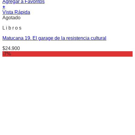
Agregar a Favoritos
+
Vista Rápida
Agotado
L i b r o s
Matucana 19. El garage de la resistencia cultural
$
24.900
-7%