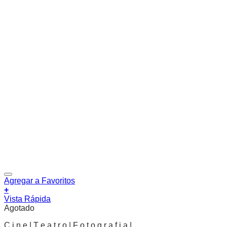
Agregar a Favoritos
+
Vista Rápida
Agotado
C i n e | T e a t r o | F o t o g r a f i a |