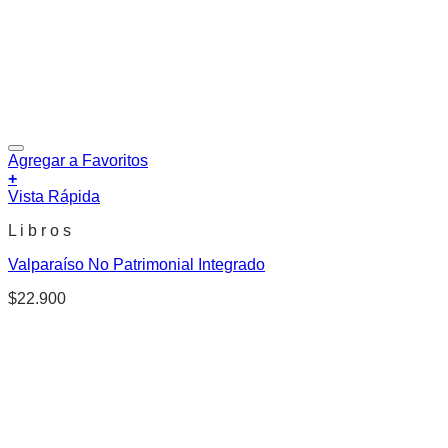
Agregar a Favoritos
+
Vista Rápida
L i b r o s
Valparaíso No Patrimonial Integrado
$
22.900