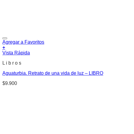
Agregar a Favoritos
+
Vista Rápida
L i b r o s
Aguaturbia. Retrato de una vida de luz – LIBRO
$
9.900