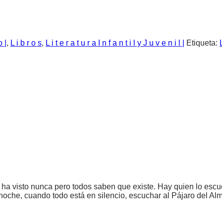
o |
,
L i b r o s
,
L i t e r a t u r a I n f a n t i l y J u v e n i l |
Etiqueta:
 ha visto nunca pero todos saben que existe. Hay quien lo esc
noche, cuando todo está en silencio, escuchar al Pájaro del Alm