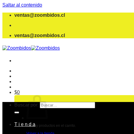
Saltar al contenido
ventas@zoombidos.cl
ventas@zoombidos.cl
$
0
Buscar por:
T i e n d a
No hay productos en el carrito.
Volver a la tienda