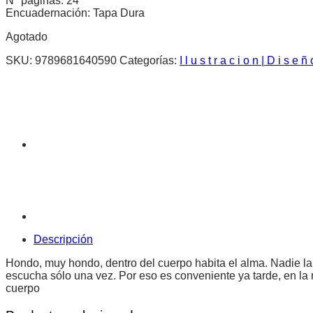
N° páginas: 24
Encuadernación: Tapa Dura
Agotado
SKU:
9789681640590
Categorías:
I l u s t r a c i o n | D i s e ñ 
Descripción
Hondo, muy hondo, dentro del cuerpo habita el alma. Nadie la
escucha sólo una vez. Por eso es conveniente ya tarde, en la 
cuerpo