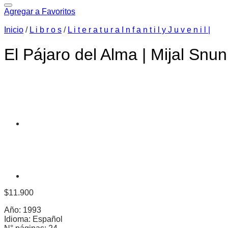
Agregar a Favoritos
Inicio
/
L i b r o s
/
L i t e r a t u r a I n f a n t i l y J u v e n i l |
El Pájaro del Alma | Mijal Snuni
$
11.900
Año: 1993
Idioma: Español