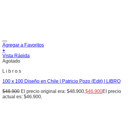
Agregar a Favoritos
+
Vista Rápida
Agotado
L i b r o s
100 x 100 Diseño en Chile | Patricio Pozo (Edit) | LIBRO
$
48.900
El precio original era: $48.900.
$
46.900
El precio
actual es: $46.900.