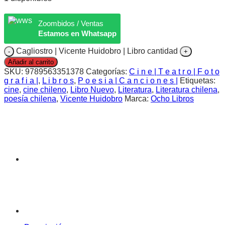
Zoombidos / Ventas
Estamos en Whatsapp
Cagliostro | Vicente Huidobro | Libro cantidad
Añadir al carrito
SKU:
9789563351378
Categorías:
C i n e | T e a t r o | F o t o
g r a f i a |
,
L i b r o s
,
P o e s i a | C a n c i o n e s |
Etiquetas:
cine
,
cine chileno
,
Libro Nuevo
,
Literatura
,
Literatura chilena
,
poesía chilena
,
Vicente Huidobro
Marca:
Ocho Libros