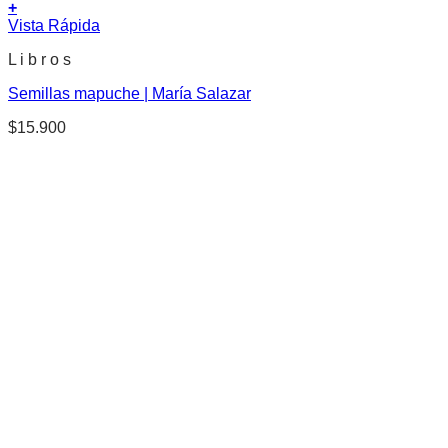
+
Vista Rápida
L i b r o s
Semillas mapuche | María Salazar
$
15.900