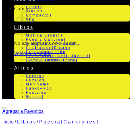
C a s e t s
Carrito
V i n i l o s
C o m p a c t o s
V h s
L i b r o s
M ú s i c a | C r o n i c a |
P o e s i a | C a n c i o n |
No hay productos en el carrito.
C i n e | T e a t r o | Fo t o g r a f i a
I l u s t r a c i o n | D i s e ñ o
L i b r o s c o n s o n i d o
Volver a la tienda
L i t e r a t u r a | I n f a n t i l | J u v e n i l |
| Narrativa | Literatura | Ensayo |
A f i n e s
P o l e r a s
P u z z l e s |
M a n i v e la s |
F u n k o – P o p |
P o s t a l e s
G o r r o s |
Agregar a Favoritos
Inicio
/
L i b r o s
/
P o e s i a | C a n c i o n e s |