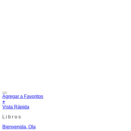
Agregar a Favoritos
+
Vista Rápida
L i b r o s
Bienvenida, Ola