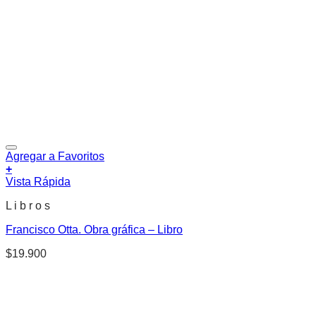
Agregar a Favoritos
+
Vista Rápida
L i b r o s
Francisco Otta. Obra gráfica – Libro
$
19.900