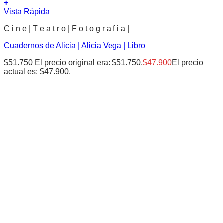
+
Vista Rápida
C i n e | T e a t r o | F o t o g r a f i a |
Cuadernos de Alicia | Alicia Vega | Libro
$
51.750
El precio original era: $51.750.
$
47.900
El precio
actual es: $47.900.