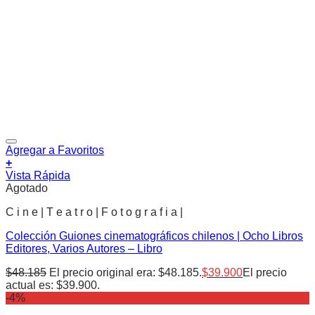
Agregar a Favoritos
+
Vista Rápida
Agotado
C i n e | T e a t r o | F o t o g r a f i a |
Colección Guiones cinematográficos chilenos | Ocho Libros
Editores, Varios Autores – Libro
$
48.185
El precio original era: $48.185.
$
39.900
El precio
actual es: $39.900.
-4%