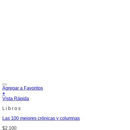
Agregar a Favoritos
+
Vista Rápida
L i b r o s
Las 100 mejores crónicas y columnas
$
2.100