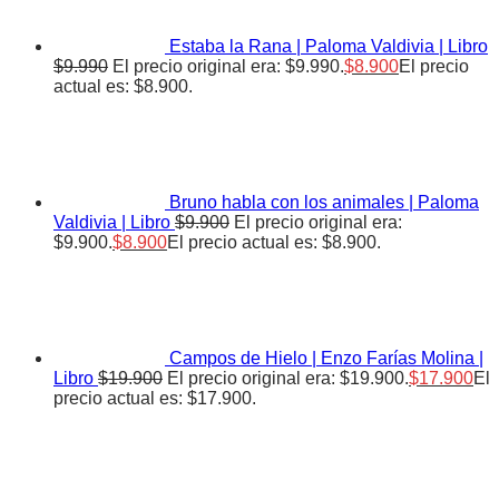
Estaba la Rana | Paloma Valdivia | Libro
$
9.990
El precio original era: $9.990.
$
8.900
El precio
actual es: $8.900.
Bruno habla con los animales | Paloma
Valdivia | Libro
$
9.900
El precio original era:
$9.900.
$
8.900
El precio actual es: $8.900.
Campos de Hielo | Enzo Farías Molina |
Libro
$
19.900
El precio original era: $19.900.
$
17.900
El
precio actual es: $17.900.