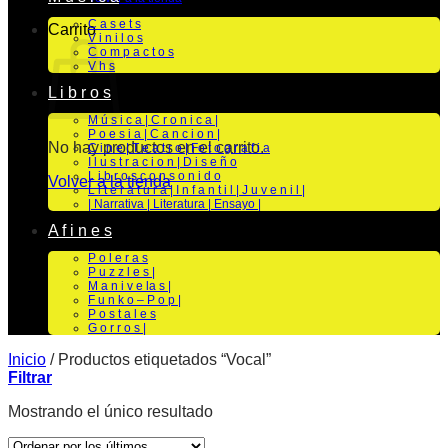
C a s e t s
Carrito
V i n i l o s
C o m p a c t o s
V h s
L i b r o s
M ú s i c a | C r o n i c a |
P o e s i a | C a n c i o n |
No hay productos en el carrito.
C i n e | T e a t r o | Fo t o g r a f i a
I l u s t r a c i o n | D i s e ñ o
L i b r o s c o n s o n i d o
Volver a la tienda
L i t e r a t u r a | I n f a n t i l | J u v e n i l |
| Narrativa | Literatura | Ensayo |
A f i n e s
P o l e r a s
P u z z l e s |
M a n i v e la s |
F u n k o – P o p |
P o s t a l e s
G o r r o s |
Inicio
/
Productos etiquetados “Vocal”
Filtrar
Mostrando el único resultado