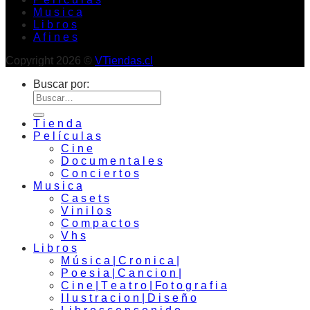
M u s i c a
L i b r o s
A f i n e s
Copyright 2026 ©
VTiendas.cl
Buscar por:
T i e n d a
P e l í c u l a s
C i n e
D o c u m e n t a l e s
C o n c i e r t o s
M u s i c a
C a s e t s
V i n i l o s
C o m p a c t o s
V h s
L i b r o s
M ú s i c a | C r o n i c a |
P o e s i a | C a n c i o n |
C i n e | T e a t r o | Fo t o g r a f i a
I l u s t r a c i o n | D i s e ñ o