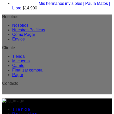
Mis hermanos invisibles | Paula Matos |
Libro
$
14.900
Nosotros
Nosotros
Nuestras Políticas
Cómo Pagar
Envíos
Cliente
Tienda
Mi cuenta
Carrito
Finalizar compra
Pagar
Contacto
T i e n d a
P e l í c u l a s