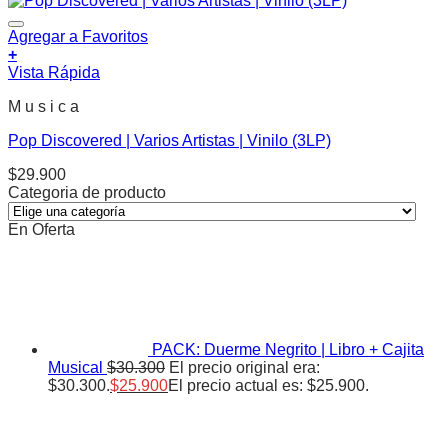
Agregar a Favoritos
+
Vista Rápida
M u s i c a
Pop Discovered | Varios Artistas | Vinilo (3LP)
$
29.900
Categoria de producto
En Oferta
PACK: Duerme Negrito | Libro + Cajita
Musical
$
30.300
El precio original era:
$30.300.
$
25.900
El precio actual es: $25.900.