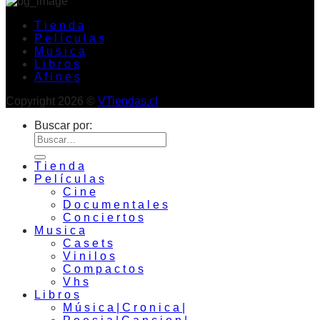
T i e n d a
P e l í c u l a s
M u s i c a
L i b r o s
A f i n e s
Copyright 2026 ©
VTiendas.cl
Buscar por:
T i e n d a
P e l í c u l a s
C i n e
D o c u m e n t a l e s
C o n c i e r t o s
M u s i c a
C a s e t s
V i n i l o s
C o m p a c t o s
V h s
L i b r o s
M ú s i c a | C r o n i c a |