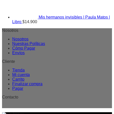
Mis hermanos invisibles | Paula Matos |
Libro
$
14.900
Nosotros
Nosotros
Nuestras Políticas
Cómo Pagar
Envíos
Cliente
Tienda
Mi cuenta
Carrito
Finalizar compra
Pagar
Contacto