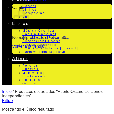
C a s e t s
Carrito
V i n i l o s
C o m p a c t o s
V h s
L i b r o s
M ú s i c a | C r o n i c a |
P o e s i a | C a n c i o n |
No hay productos en el carrito.
C i n e | T e a t r o | Fo t o g r a f i a
I l u s t r a c i o n | D i s e ñ o
L i b r o s c o n s o n i d o
Volver a la tienda
L i t e r a t u r a | I n f a n t i l | J u v e n i l |
| Narrativa | Literatura | Ensayo |
A f i n e s
P o l e r a s
P u z z l e s |
M a n i v e la s |
F u n k o – P o p |
P o s t a l e s
G o r r o s |
Inicio
/
Productos etiquetados “Puerto Oscuro Ediciones
Independientes”
Filtrar
Mostrando el único resultado