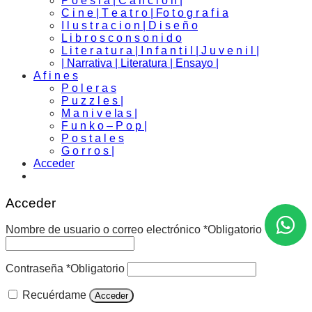
P o e s i a | C a n c i o n |
C i n e | T e a t r o | Fo t o g r a f i a
I l u s t r a c i o n | D i s e ñ o
L i b r o s c o n s o n i d o
L i t e r a t u r a | I n f a n t i l | J u v e n i l |
| Narrativa | Literatura | Ensayo |
A f i n e s
P o l e r a s
P u z z l e s |
M a n i v e la s |
F u n k o – P o p |
P o s t a l e s
G o r r o s |
Acceder
Acceder
Nombre de usuario o correo electrónico
*
Obligatorio
Contraseña
*
Obligatorio
Recuérdame
Acceder