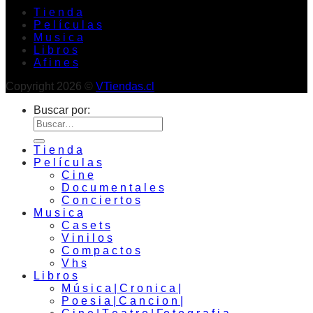
T i e n d a
P e l í c u l a s
M u s i c a
L i b r o s
A f i n e s
Copyright 2026 ©
VTiendas.cl
Buscar por:
T i e n d a
P e l í c u l a s
C i n e
D o c u m e n t a l e s
C o n c i e r t o s
M u s i c a
C a s e t s
V i n i l o s
C o m p a c t o s
V h s
L i b r o s
M ú s i c a | C r o n i c a |
P o e s i a | C a n c i o n |