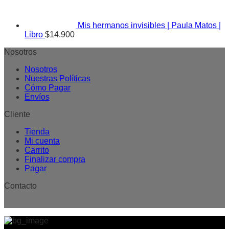
Mis hermanos invisibles | Paula Matos |
Libro
$
14.900
Nosotros
Nosotros
Nuestras Políticas
Cómo Pagar
Envíos
Cliente
Tienda
Mi cuenta
Carrito
Finalizar compra
Pagar
Contacto