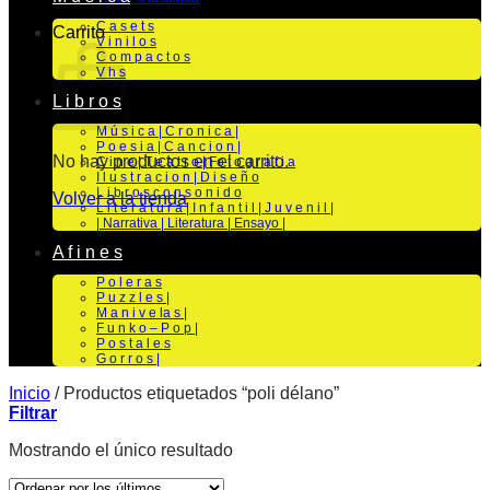
C a s e t s
Carrito
V i n i l o s
C o m p a c t o s
V h s
L i b r o s
M ú s i c a | C r o n i c a |
P o e s i a | C a n c i o n |
No hay productos en el carrito.
C i n e | T e a t r o | Fo t o g r a f i a
I l u s t r a c i o n | D i s e ñ o
L i b r o s c o n s o n i d o
Volver a la tienda
L i t e r a t u r a | I n f a n t i l | J u v e n i l |
| Narrativa | Literatura | Ensayo |
A f i n e s
P o l e r a s
P u z z l e s |
M a n i v e la s |
F u n k o – P o p |
P o s t a l e s
G o r r o s |
Inicio
/
Productos etiquetados “poli délano”
Filtrar
Mostrando el único resultado