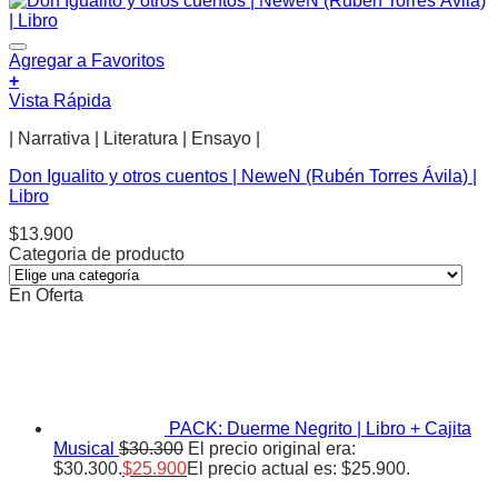
Agregar a Favoritos
+
Vista Rápida
| Narrativa | Literatura | Ensayo |
Don Igualito y otros cuentos | NeweN (Rubén Torres Ávila) |
Libro
$
13.900
Categoria de producto
En Oferta
PACK: Duerme Negrito | Libro + Cajita
Musical
$
30.300
El precio original era:
$30.300.
$
25.900
El precio actual es: $25.900.