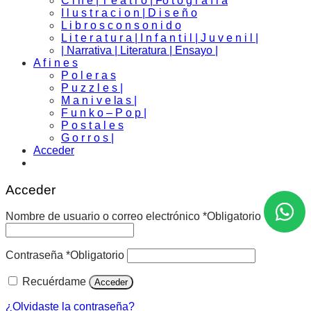
C i n e | T e a t r o | Fo t o g r a f i a
I l u s t r a c i o n | D i s e ñ o
L i b r o s c o n s o n i d o
L i t e r a t u r a | I n f a n t i l | J u v e n i l |
| Narrativa | Literatura | Ensayo |
A f i n e s
P o l e r a s
P u z z l e s |
M a n i v e la s |
F u n k o – P o p |
P o s t a l e s
G o r r o s |
Acceder
Acceder
Nombre de usuario o correo electrónico
*
Obligatorio
Contraseña
*
Obligatorio
Recuérdame
Acceder
¿Olvidaste la contraseña?