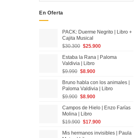
En Oferta
PACK: Duerme Negrito | Libro +
Cajita Musical
El
El
$
30.300
$
25.900
precio
precio
Estaba la Rana | Paloma
original
actual
Valdivia | Libro
era:
es:
El
El
$
9.990
$
8.900
$30.300.
$25.900.
precio
precio
Bruno habla con los animales |
original
actual
Paloma Valdivia | Libro
era:
es:
El
El
$
9.900
$
8.900
$9.990.
$8.900.
precio
precio
Campos de Hielo | Enzo Farías
original
actual
Molina | Libro
era:
es:
El
El
$
19.900
$
17.900
$9.900.
$8.900.
precio
precio
Mis hermanos invisibles | Paula
original
actual