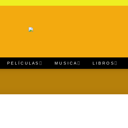
P E L Í C U L A S
M U S I C A
L I B R O S