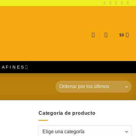
$
0
A F I N E S
Categoria de producto