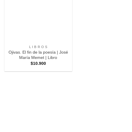
+
L I B R O S
Ojivas. El fin de la poesía | José
María Memet | Libro
$
10.900