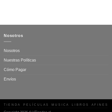
Nosotros
Nosotros
Nuestras Políticas
Cómo Pagar
Envíos
T I E N D A
P E L Í C U L A S
M U S I C A
L I B R O S
A F I N E S