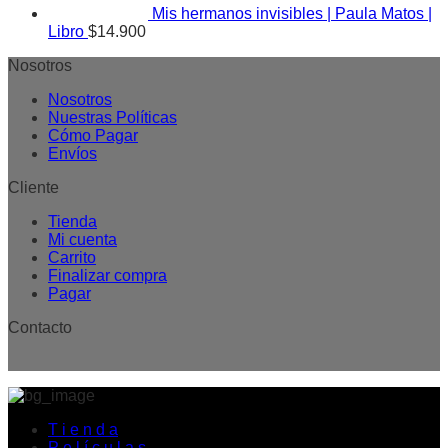
Mis hermanos invisibles | Paula Matos |
Libro
$
14.900
Nosotros
Nosotros
Nuestras Políticas
Cómo Pagar
Envíos
Cliente
Tienda
Mi cuenta
Carrito
Finalizar compra
Pagar
Contacto
T i e n d a
P e l í c u l a s