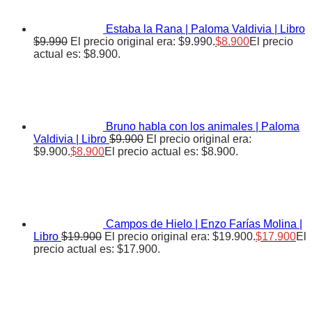
Estaba la Rana | Paloma Valdivia | Libro
$
9.990
El precio original era: $9.990.
$
8.900
El precio
actual es: $8.900.
Bruno habla con los animales | Paloma
Valdivia | Libro
$
9.900
El precio original era:
$9.900.
$
8.900
El precio actual es: $8.900.
Campos de Hielo | Enzo Farías Molina |
Libro
$
19.900
El precio original era: $19.900.
$
17.900
El
precio actual es: $17.900.