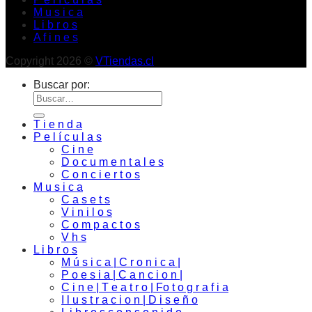
M u s i c a
L i b r o s
A f i n e s
Copyright 2026 ©
VTiendas.cl
Buscar por:
T i e n d a
P e l í c u l a s
C i n e
D o c u m e n t a l e s
C o n c i e r t o s
M u s i c a
C a s e t s
V i n i l o s
C o m p a c t o s
V h s
L i b r o s
M ú s i c a | C r o n i c a |
P o e s i a | C a n c i o n |
C i n e | T e a t r o | Fo t o g r a f i a
I l u s t r a c i o n | D i s e ñ o