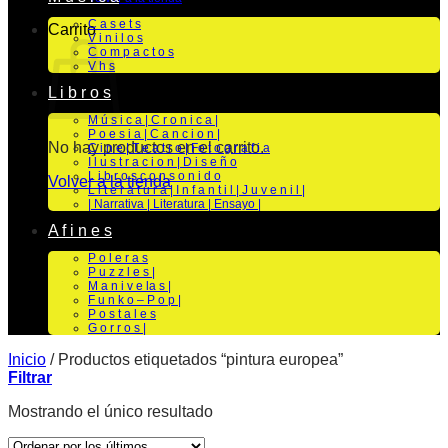
C a s e t s
Carrito
V i n i l o s
C o m p a c t o s
V h s
L i b r o s
M ú s i c a | C r o n i c a |
P o e s i a | C a n c i o n |
No hay productos en el carrito.
C i n e | T e a t r o | Fo t o g r a f i a
I l u s t r a c i o n | D i s e ñ o
L i b r o s c o n s o n i d o
Volver a la tienda
L i t e r a t u r a | I n f a n t i l | J u v e n i l |
| Narrativa | Literatura | Ensayo |
A f i n e s
P o l e r a s
P u z z l e s |
M a n i v e la s |
F u n k o – P o p |
P o s t a l e s
G o r r o s |
Inicio
/
Productos etiquetados “pintura europea”
Filtrar
Mostrando el único resultado