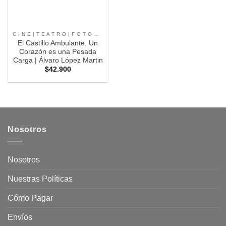
C I N E | T E A T R O | F O T O G R A F I A |
El Castillo Ambulante. Un
Corazón es una Pesada
Carga | Álvaro López Martin
$
42.900
Nosotros
Nosotros
Nuestras Políticas
Cómo Pagar
Envíos