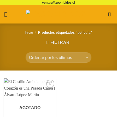
ventas@zoombidos.cl
Saltar
al
contenido
Inicio
/
Productos etiquetados “película”
FILTRAR
Agregar
a
Favoritos
AGOTADO