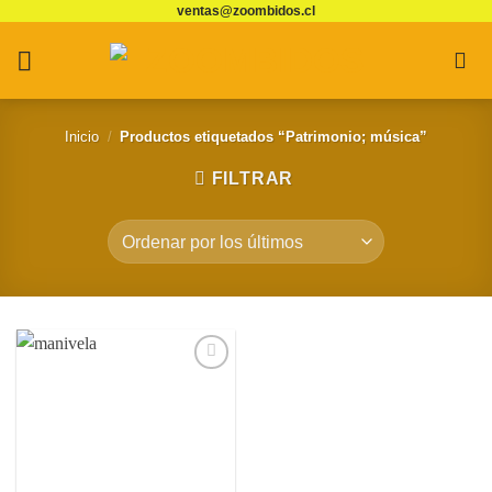
ventas@zoombidos.cl
Saltar
al
contenido
Inicio
/
Productos etiquetados “Patrimonio; música”
FILTRAR
Agregar
a
Favoritos