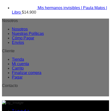
Mis hermanos invisibles | Paula Matos |
Libro
$
14.900
Nosotros
Nosotros
Nuestras Políticas
Cómo Pagar
Envíos
Cliente
Tienda
Mi cuenta
Carrito
Finalizar compra
Pagar
Contacto
T i e n d a