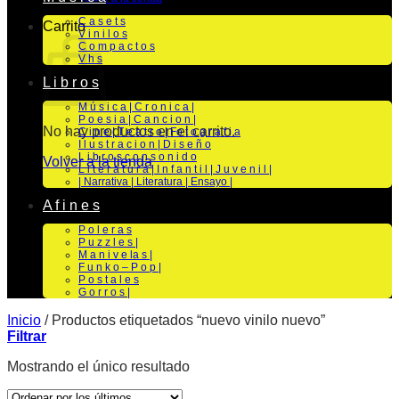
C a s e t s
Carrito
V i n i l o s
C o m p a c t o s
V h s
L i b r o s
M ú s i c a | C r o n i c a |
P o e s i a | C a n c i o n |
No hay productos en el carrito.
C i n e | T e a t r o | Fo t o g r a f i a
I l u s t r a c i o n | D i s e ñ o
L i b r o s c o n s o n i d o
Volver a la tienda
L i t e r a t u r a | I n f a n t i l | J u v e n i l |
| Narrativa | Literatura | Ensayo |
A f i n e s
P o l e r a s
P u z z l e s |
M a n i v e la s |
F u n k o – P o p |
P o s t a l e s
G o r r o s |
Inicio
/
Productos etiquetados “nuevo vinilo nuevo”
Filtrar
Mostrando el único resultado