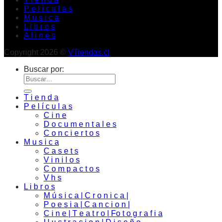
P e l í c u l a s
M u s i c a
L i b r o s
A f i n e s
Copyright 2026 ©
VTiendas.cl
Buscar por:
T i e n d a
P e l í c u l a s
C i n e
D o c u m e n t a l e s
C o n c i e r t o s
M u s i c a
C a s e t s
V i n i l o s
C o m p a c t o s
V h s
L i b r o s
M ú s i c a | C r o n i c a |
P o e s i a | C a n c i o n |
C i n e | T e a t r o | Fo t o g r a f i a