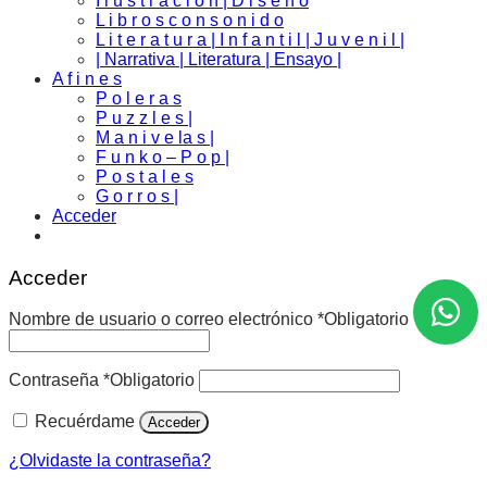
I l u s t r a c i o n | D i s e ñ o
L i b r o s c o n s o n i d o
L i t e r a t u r a | I n f a n t i l | J u v e n i l |
| Narrativa | Literatura | Ensayo |
A f i n e s
P o l e r a s
P u z z l e s |
M a n i v e la s |
F u n k o – P o p |
P o s t a l e s
G o r r o s |
Acceder
Acceder
Nombre de usuario o correo electrónico
*
Obligatorio
Contraseña
*
Obligatorio
Recuérdame
Acceder
¿Olvidaste la contraseña?