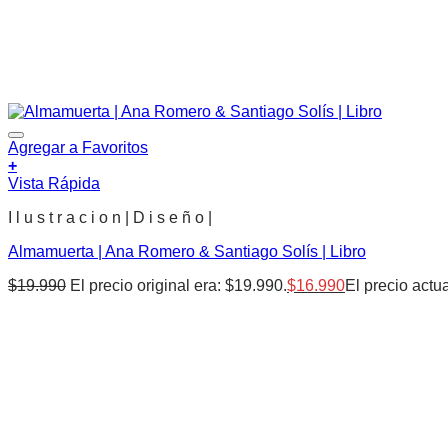
Agregar a Favoritos
+
Vista Rápida
I l u s t r a c i o n | D i s e ñ o |
Almamuerta | Ana Romero & Santiago Solís | Libro
$
19.990
El precio original era: $19.990.
$
16.990
El precio actu