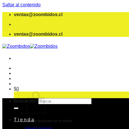
Saltar al contenido
ventas@zoombidos.cl
ventas@zoombidos.cl
$
0
Buscar por:
T i e n d a
No hay productos en el carrito.
Volver a la tienda