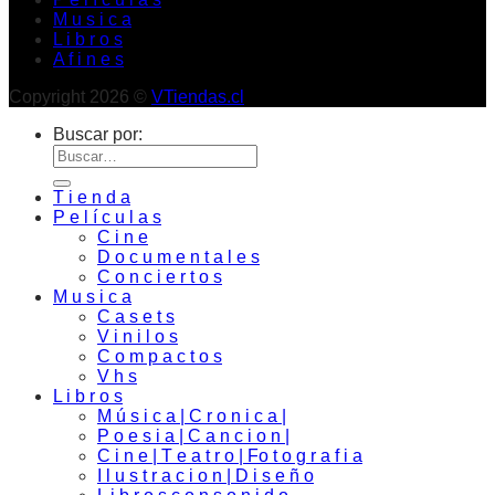
M u s i c a
L i b r o s
A f i n e s
Copyright 2026 ©
VTiendas.cl
Buscar por:
T i e n d a
P e l í c u l a s
C i n e
D o c u m e n t a l e s
C o n c i e r t o s
M u s i c a
C a s e t s
V i n i l o s
C o m p a c t o s
V h s
L i b r o s
M ú s i c a | C r o n i c a |
P o e s i a | C a n c i o n |
C i n e | T e a t r o | Fo t o g r a f i a
I l u s t r a c i o n | D i s e ñ o