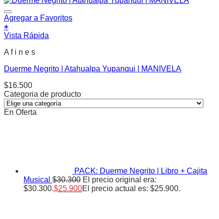
Agregar a Favoritos
+
Vista Rápida
A f i n e s
Duerme Negrito | Atahualpa Yupanqui | MANIVELA
$
16.500
Categoria de producto
En Oferta
PACK: Duerme Negrito | Libro + Cajita
Musical
$
30.300
El precio original era:
$30.300.
$
25.900
El precio actual es: $25.900.