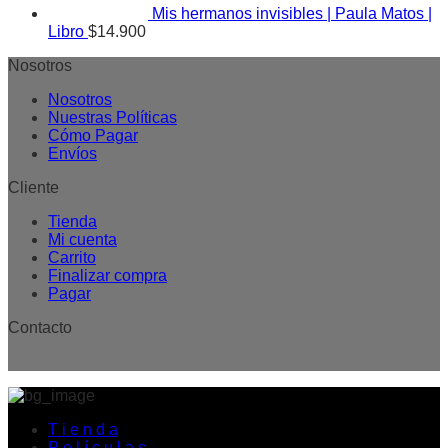
Mis hermanos invisibles | Paula Matos |
Libro
$
14.900
Nosotros
Nosotros
Nuestras Políticas
Cómo Pagar
Envíos
Cliente
Tienda
Mi cuenta
Carrito
Finalizar compra
Pagar
Contacto
T i e n d a
P e l í c u l a s