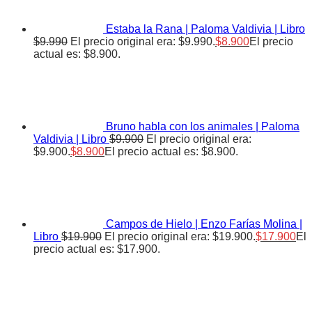
Estaba la Rana | Paloma Valdivia | Libro
$
9.990
El precio original era: $9.990.
$
8.900
El precio
actual es: $8.900.
Bruno habla con los animales | Paloma
Valdivia | Libro
$
9.900
El precio original era:
$9.900.
$
8.900
El precio actual es: $8.900.
Campos de Hielo | Enzo Farías Molina |
Libro
$
19.900
El precio original era: $19.900.
$
17.900
El
precio actual es: $17.900.