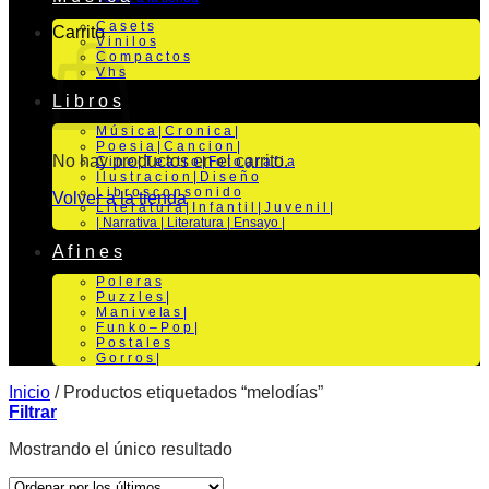
C a s e t s
Carrito
V i n i l o s
C o m p a c t o s
V h s
L i b r o s
M ú s i c a | C r o n i c a |
P o e s i a | C a n c i o n |
No hay productos en el carrito.
C i n e | T e a t r o | Fo t o g r a f i a
I l u s t r a c i o n | D i s e ñ o
L i b r o s c o n s o n i d o
Volver a la tienda
L i t e r a t u r a | I n f a n t i l | J u v e n i l |
| Narrativa | Literatura | Ensayo |
A f i n e s
P o l e r a s
P u z z l e s |
M a n i v e la s |
F u n k o – P o p |
P o s t a l e s
G o r r o s |
Inicio
/
Productos etiquetados “melodías”
Filtrar
Mostrando el único resultado