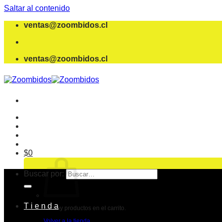
Saltar al contenido
ventas@zoombidos.cl
ventas@zoombidos.cl
$
0
Buscar por:
T i e n d a
No hay productos en el carrito.
Volver a la tienda