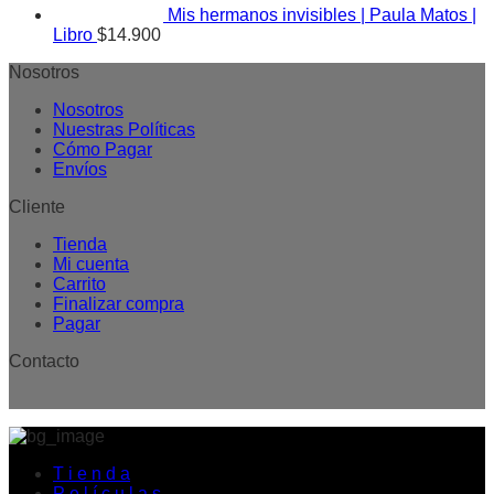
Mis hermanos invisibles | Paula Matos |
Libro
$
14.900
Nosotros
Nosotros
Nuestras Políticas
Cómo Pagar
Envíos
Cliente
Tienda
Mi cuenta
Carrito
Finalizar compra
Pagar
Contacto
T i e n d a
P e l í c u l a s