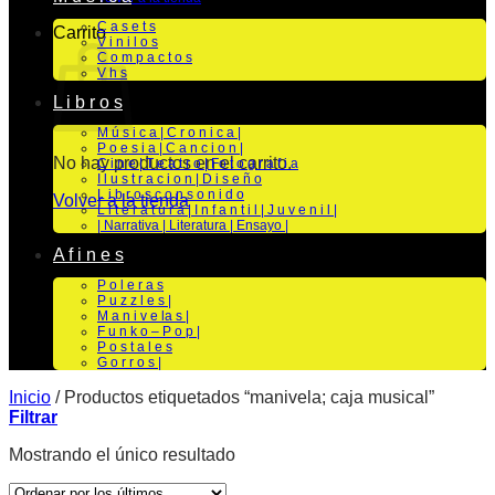
C a s e t s
Carrito
V i n i l o s
C o m p a c t o s
V h s
L i b r o s
M ú s i c a | C r o n i c a |
P o e s i a | C a n c i o n |
No hay productos en el carrito.
C i n e | T e a t r o | Fo t o g r a f i a
I l u s t r a c i o n | D i s e ñ o
L i b r o s c o n s o n i d o
Volver a la tienda
L i t e r a t u r a | I n f a n t i l | J u v e n i l |
| Narrativa | Literatura | Ensayo |
A f i n e s
P o l e r a s
P u z z l e s |
M a n i v e la s |
F u n k o – P o p |
P o s t a l e s
G o r r o s |
Inicio
/
Productos etiquetados “manivela; caja musical”
Filtrar
Mostrando el único resultado