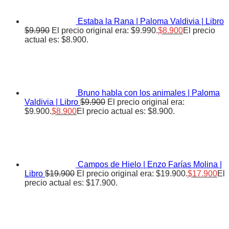
Estaba la Rana | Paloma Valdivia | Libro
$
9.990
El precio original era: $9.990.
$
8.900
El precio
actual es: $8.900.
Bruno habla con los animales | Paloma
Valdivia | Libro
$
9.900
El precio original era:
$9.900.
$
8.900
El precio actual es: $8.900.
Campos de Hielo | Enzo Farías Molina |
Libro
$
19.900
El precio original era: $19.900.
$
17.900
El
precio actual es: $17.900.