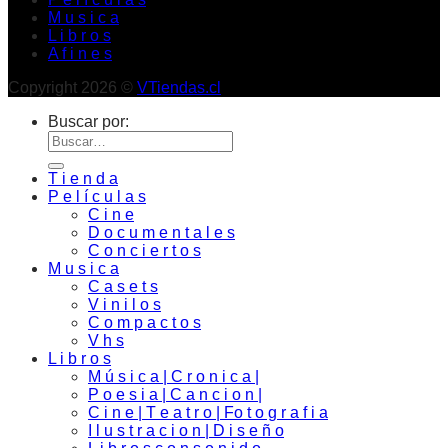
M u s i c a
L i b r o s
A f i n e s
Copyright 2026 ©
VTiendas.cl
Buscar por:
T i e n d a
P e l í c u l a s
C i n e
D o c u m e n t a l e s
C o n c i e r t o s
M u s i c a
C a s e t s
V i n i l o s
C o m p a c t o s
V h s
L i b r o s
M ú s i c a | C r o n i c a |
P o e s i a | C a n c i o n |
C i n e | T e a t r o | Fo t o g r a f i a
I l u s t r a c i o n | D i s e ñ o