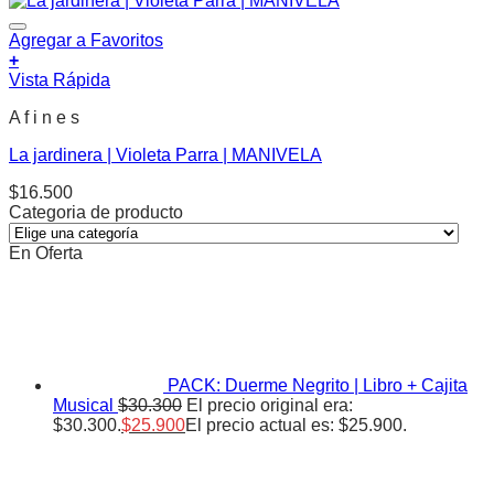
Agregar a Favoritos
+
Vista Rápida
A f i n e s
La jardinera | Violeta Parra | MANIVELA
$
16.500
Categoria de producto
En Oferta
PACK: Duerme Negrito | Libro + Cajita
Musical
$
30.300
El precio original era:
$30.300.
$
25.900
El precio actual es: $25.900.