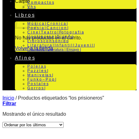
Carrito
C o m p a c t o s
V h s
L i b r o s
M ú s i c a | C r o n i c a |
P o e s i a | C a n c i o n |
C i n e | T e a t r o | Fo t o g r a f i a
I l u s t r a c i o n | D i s e ñ o
No hay productos en el carrito.
L i b r o s c o n s o n i d o
L i t e r a t u r a | I n f a n t i l | J u v e n i l |
Volver a la tienda
| Narrativa | Literatura | Ensayo |
A f i n e s
P o l e r a s
P u z z l e s |
M a n i v e la s |
F u n k o – P o p |
P o s t a l e s
G o r r o s |
Inicio
/
Productos etiquetados “los prisioneros”
Filtrar
Mostrando el único resultado