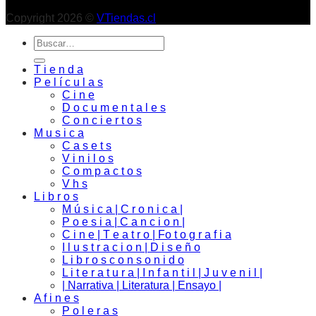
Copyright 2026 ©
VTiendas.cl
Buscar
por:
T i e n d a
P e l í c u l a s
C i n e
D o c u m e n t a l e s
C o n c i e r t o s
M u s i c a
C a s e t s
V i n i l o s
C o m p a c t o s
V h s
L i b r o s
M ú s i c a | C r o n i c a |
P o e s i a | C a n c i o n |
C i n e | T e a t r o | Fo t o g r a f i a
I l u s t r a c i o n | D i s e ñ o
L i b r o s c o n s o n i d o
L i t e r a t u r a | I n f a n t i l | J u v e n i l |
| Narrativa | Literatura | Ensayo |
A f i n e s
P o l e r a s