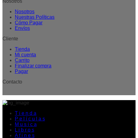
Nosotros
Nosotros
Nuestras Políticas
Cómo Pagar
Envíos
Cliente
Tienda
Mi cuenta
Carrito
Finalizar compra
Pagar
Contacto
T i e n d a
P e l í c u l a s
M u s i c a
L i b r o s
A f i n e s