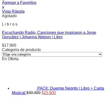
Agregar a Favoritos
+
Vista Rápida
Agotado
L i b r o s
Escuchando Radio, Canciones que inspiraron a Jorge
González | Johanna Watson | Libro
$
17.900
Categoria de producto
En Oferta
PACK: Duerme Negrito | Libro + Cajita
El
El
Musical
$
30.300
$
25.900
precio
precio
original
actual
era:
es: