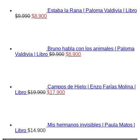
$30.300.
$25.900.
Estaba la Rana | Paloma Valdivia | Libro
El
El
$
9.990
$
8.900
precio
precio
original
actual
era:
es:
$9.990.
$8.900.
Bruno habla con los animales | Paloma
El
El
Valdivia | Libro
$
9.900
$
8.900
precio
precio
original
actual
era:
es:
$9.900.
$8.900.
Campos de Hielo | Enzo Farías Molina |
El
El
Libro
$
19.900
$
17.900
precio
precio
original
actual
era:
es:
$19.900.
$17.900.
Mis hermanos invisibles | Paula Matos |
Libro
$
14.900