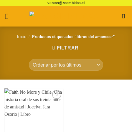
ventas@zoombidos.cl
Saltar
al
contenido
Inicio
/
Productos etiquetados “libros del amanecer”
FILTRAR
Agregar
a
Favoritos