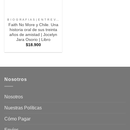
B I O G R A F I A S | E N T R E V I S T A S | C O N V E R S A C I O N E S |
Faith No More y Chile. Una
historia oral de sus treinta
años de amistad | Jocelyn
Jara Osorio | Libro
$
18.900
Nosotros
Nosotros
Nuestras Políticas
Cómo Pagar
Envíos