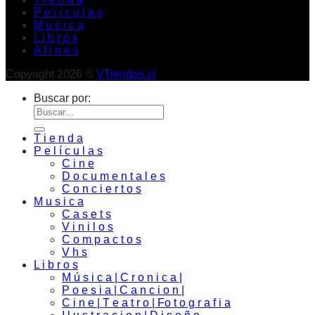
P e l í c u l a s
M u s i c a
L i b r o s
A f i n e s
Copyright 2026 ©
VTiendas.cl
Buscar por:
T i e n d a
P e l í c u l a s
C i n e
D o c u m e n t a l e s
C o n c i e r t o s
M u s i c a
C a s e t s
V i n i l o s
C o m p a c t o s
V h s
L i b r o s
M ú s i c a | C r o n i c a |
P o e s i a | C a n c i o n |
C i n e | T e a t r o | Fo t o g r a f i a