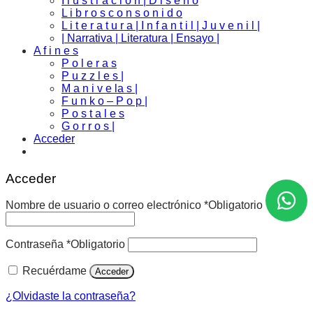
I l u s t r a c i o n | D i s e ñ o
L i b r o s c o n s o n i d o
L i t e r a t u r a | I n f a n t i l | J u v e n i l |
| Narrativa | Literatura | Ensayo |
A f i n e s
P o l e r a s
P u z z l e s |
M a n i v e la s |
F u n k o – P o p |
P o s t a l e s
G o r r o s |
Acceder
Acceder
Nombre de usuario o correo electrónico
*
Obligatorio
Contraseña
*
Obligatorio
Recuérdame
Acceder
¿Olvidaste la contraseña?