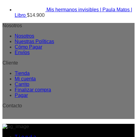
Mis hermanos invisibles | Paula Matos |
Libro
$
14.900
Nosotros
Nosotros
Nuestras Políticas
Cómo Pagar
Envíos
Cliente
Tienda
Mi cuenta
Carrito
Finalizar compra
Pagar
Contacto
T i e n d a