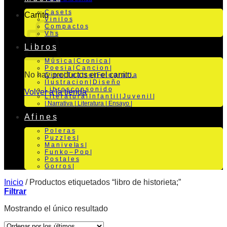
C a s e t s
Carrito
V i n i l o s
C o m p a c t o s
V h s
L i b r o s
M ú s i c a | C r o n i c a |
P o e s i a | C a n c i o n |
No hay productos en el carrito.
C i n e | T e a t r o | Fo t o g r a f i a
I l u s t r a c i o n | D i s e ñ o
L i b r o s c o n s o n i d o
Volver a la tienda
L i t e r a t u r a | I n f a n t i l | J u v e n i l |
| Narrativa | Literatura | Ensayo |
A f i n e s
P o l e r a s
P u z z l e s |
M a n i v e la s |
F u n k o – P o p |
P o s t a l e s
G o r r o s |
Inicio
/
Productos etiquetados “libro de historieta;”
Filtrar
Mostrando el único resultado