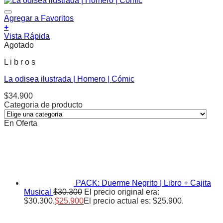
Agregar a Favoritos
+
Vista Rápida
Agotado
L i b r o s
La odisea ilustrada | Homero | Cómic
$
34.900
Categoria de producto
En Oferta
PACK: Duerme Negrito | Libro + Cajita
Musical
$
30.300
El precio original era:
$30.300.
$
25.900
El precio actual es: $25.900.