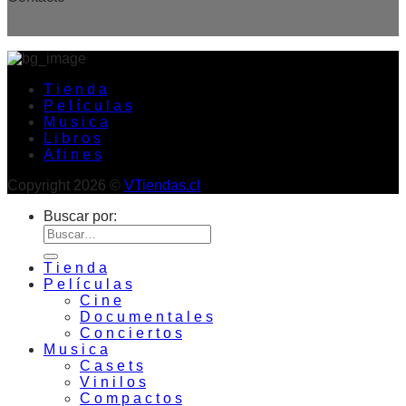
T i e n d a
P e l í c u l a s
M u s i c a
L i b r o s
A f i n e s
Copyright 2026 ©
VTiendas.cl
Buscar por:
T i e n d a
P e l í c u l a s
C i n e
D o c u m e n t a l e s
C o n c i e r t o s
M u s i c a
C a s e t s
V i n i l o s
C o m p a c t o s