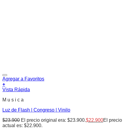
Agregar a Favoritos
+
Vista Rápida
M u s i c a
Luz de Flash | Congreso | Vinilo
$
23.900
El precio original era: $23.900.
$
22.900
El precio
actual es: $22.900.