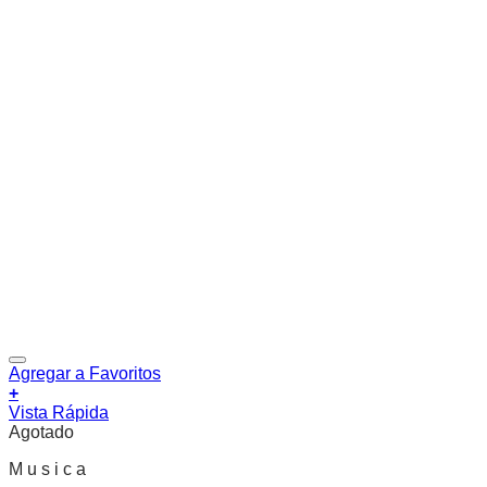
Agregar a Favoritos
+
Vista Rápida
Agotado
M u s i c a