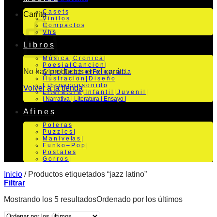
C a s e t s
Carrito
V i n i l o s
C o m p a c t o s
V h s
L i b r o s
M ú s i c a | C r o n i c a |
P o e s i a | C a n c i o n |
No hay productos en el carrito.
C i n e | T e a t r o | Fo t o g r a f i a
I l u s t r a c i o n | D i s e ñ o
L i b r o s c o n s o n i d o
Volver a la tienda
L i t e r a t u r a | I n f a n t i l | J u v e n i l |
| Narrativa | Literatura | Ensayo |
A f i n e s
P o l e r a s
P u z z l e s |
M a n i v e la s |
F u n k o – P o p |
P o s t a l e s
G o r r o s |
Inicio
/
Productos etiquetados “jazz latino”
Filtrar
Mostrando los 5 resultados
Ordenado por los últimos