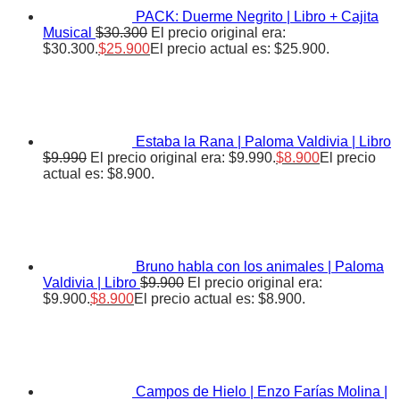
PACK: Duerme Negrito | Libro + Cajita
Musical
$
30.300
El precio original era:
$30.300.
$
25.900
El precio actual es: $25.900.
Estaba la Rana | Paloma Valdivia | Libro
$
9.990
El precio original era: $9.990.
$
8.900
El precio
actual es: $8.900.
Bruno habla con los animales | Paloma
Valdivia | Libro
$
9.900
El precio original era:
$9.900.
$
8.900
El precio actual es: $8.900.
Campos de Hielo | Enzo Farías Molina |