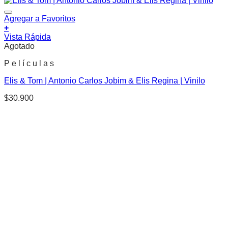
Agregar a Favoritos
+
Vista Rápida
Agotado
P e l í c u l a s
Elis & Tom | Antonio Carlos Jobim & Elis Regina | Vinilo
$
30.900