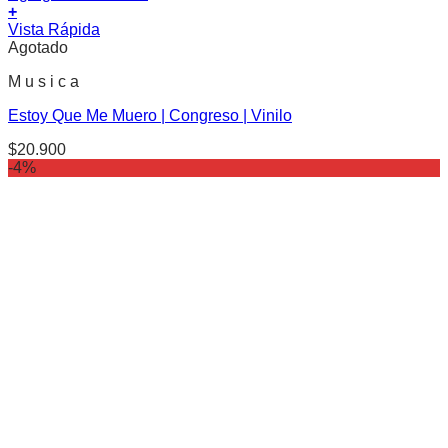
+
Vista Rápida
Agotado
M u s i c a
Estoy Que Me Muero | Congreso | Vinilo
$
20.900
-4%