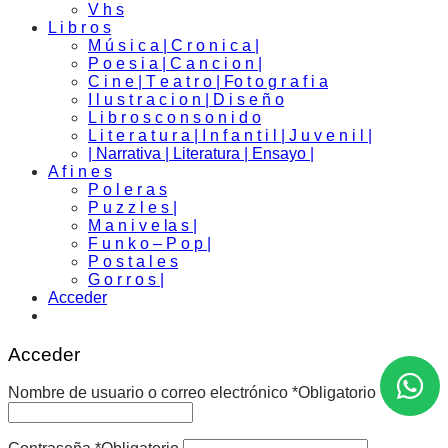
V h s
L i b r o s
M ú s i c a | C r o n i c a |
P o e s i a | C a n c i o n |
C i n e | T e a t r o | Fo t o g r a f i a
I l u s t r a c i o n | D i s e ñ o
L i b r o s c o n s o n i d o
L i t e r a t u r a | I n f a n t i l | J u v e n i l |
| Narrativa | Literatura | Ensayo |
A f i n e s
P o l e r a s
P u z z l e s |
M a n i v e la s |
F u n k o – P o p |
P o s t a l e s
G o r r o s |
Acceder
Acceder
Nombre de usuario o correo electrónico
*
Obligatorio