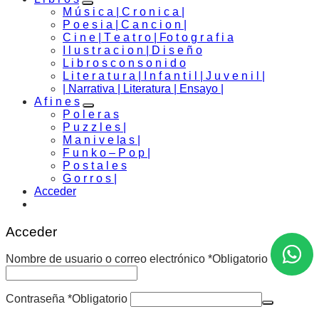
M ú s i c a | C r o n i c a |
P o e s i a | C a n c i o n |
C i n e | T e a t r o | Fo t o g r a f i a
I l u s t r a c i o n | D i s e ñ o
L i b r o s c o n s o n i d o
L i t e r a t u r a | I n f a n t i l | J u v e n i l |
| Narrativa | Literatura | Ensayo |
A f i n e s
P o l e r a s
P u z z l e s |
M a n i v e la s |
F u n k o – P o p |
P o s t a l e s
G o r r o s |
Acceder
Acceder
Nombre de usuario o correo electrónico
*
Obligatorio
Contraseña
*
Obligatorio