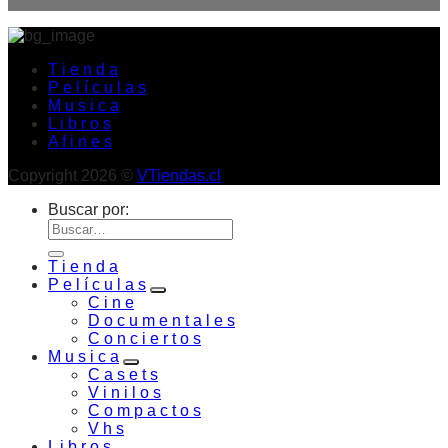
T i e n d a
P e l í c u l a s
M u s i c a
L i b r o s
A f i n e s
Copyright 2026 ©
VTiendas.cl
Buscar por:
T i e n d a
P e l í c u l a s
C i n e
D o c u m e n t a l e s
C o n c i e r t o s
M u s i c a
C a s e t s
V i n i l o s
C o m p a c t o s
V h s
L i b r o s