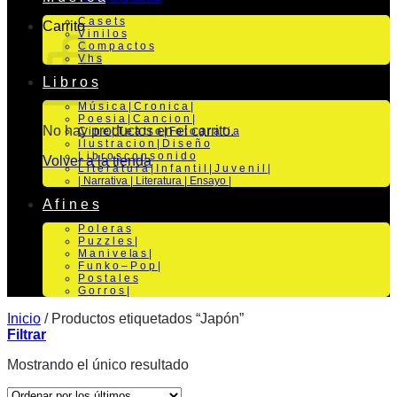
C a s e t s
Carrito
V i n i l o s
C o m p a c t o s
V h s
L i b r o s
M ú s i c a | C r o n i c a |
P o e s i a | C a n c i o n |
No hay productos en el carrito.
C i n e | T e a t r o | Fo t o g r a f i a
I l u s t r a c i o n | D i s e ñ o
L i b r o s c o n s o n i d o
Volver a la tienda
L i t e r a t u r a | I n f a n t i l | J u v e n i l |
| Narrativa | Literatura | Ensayo |
A f i n e s
P o l e r a s
P u z z l e s |
M a n i v e la s |
F u n k o – P o p |
P o s t a l e s
G o r r o s |
Inicio
/
Productos etiquetados “Japón”
Filtrar
Mostrando el único resultado