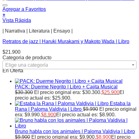
Agregar a Favoritos
+
Vista Rápida
| Narrativa | Literatura | Ensayo |
Retratos de jazz | Haruki Murakami y Makoto Wada | Libro
$
21.900
Categoria de producto
Elige una categoría
En Oferta
PACK: Duerme Negrito | Libro + Cajita Musical
$
30.300
El precio original era: $30.300.
$
25.900
El
precio actual es: $25.900.
Estaba la
Rana | Paloma Valdivia | Libro
$
9.990
El precio original
era: $9.990.
$
8.900
El precio actual es: $8.900.
Bruno habla con los animales | Paloma Valdivia | Libro
$
9.900
El precio original era: $9.900.
$
8.900
El precio