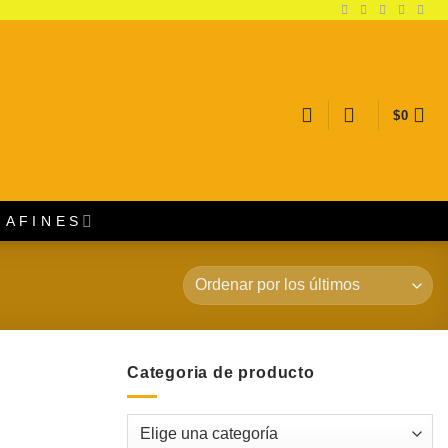
$
0
A F I N E S
Categoria de producto