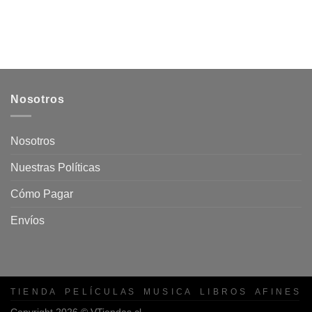
Nosotros
Nosotros
Nuestras Políticas
Cómo Pagar
Envíos
T I E N D A
P E L Í C U L A S
M U S I C A
L I B R O S
A F I N E S