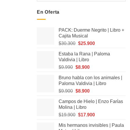
En Oferta
PACK: Duerme Negrito | Libro +
Cajita Musical
El
El
$
30.300
$
25.900
precio
precio
Estaba la Rana | Paloma
original
actual
Valdivia | Libro
era:
es:
El
El
$
9.990
$
8.900
$30.300.
$25.900.
precio
precio
Bruno habla con los animales |
original
actual
Paloma Valdivia | Libro
era:
es:
El
El
$
9.900
$
8.900
$9.990.
$8.900.
precio
precio
Campos de Hielo | Enzo Farías
original
actual
Molina | Libro
era:
es:
El
El
$
19.900
$
17.900
$9.900.
$8.900.
precio
precio
Mis hermanos invisibles | Paula
original
actual