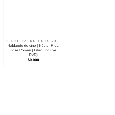
+
C I N E | T E A T R O | F O T O G R A F I A |
Hablando de cine | Héctor Ríos,
José Román | Libro (Incluye
DVD)
$
9.900