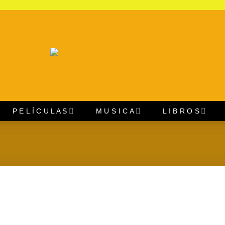
P E L Í C U L A S
M U S I C A
L I B R O S