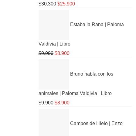
$
30.300
El
$
25.900
El
precio
precio
original
actual
Estaba la Rana | Paloma
era:
es:
$30.300.
$25.900.
Valdivia | Libro
$
9.990
El
$
8.900
El
precio
precio
original
actual
Bruno habla con los
era:
es:
$9.990.
$8.900.
animales | Paloma Valdivia | Libro
$
9.900
El
$
8.900
El
precio
precio
original
actual
Campos de Hielo | Enzo
era:
es:
$9.900.
$8.900.