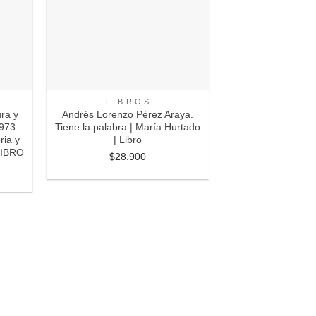
+
L I B R O S
ura y
Andrés Lorenzo Pérez Araya.
1973 –
Tiene la palabra | María Hurtado
ria y
| Libro
LIBRO
$
28.900