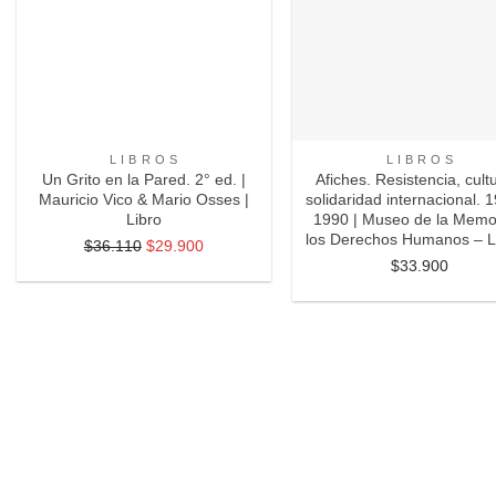
+
+
L I B R O S
L I B R O S
Un Grito en la Pared. 2° ed. |
Afiches. Resistencia, cult
Mauricio Vico & Mario Osses |
solidaridad internacional. 
Libro
1990 | Museo de la Memo
los Derechos Humanos – 
$
36.110
El
$
29.900
El
$
33.900
precio
precio
original
actual
era:
es:
$36.110.
$29.900.