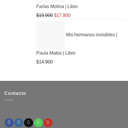
Farías Molina | Libro
$
19.900
El
$
17.900
El
precio
precio
original
actual
Mis hermanos invisibles |
era:
es:
$19.900.
$17.900.
Paula Matos | Libro
$
14.900
Contacto