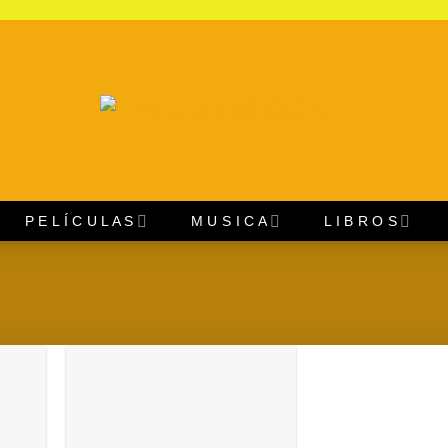
P E L Í C U L A S
M U S I C A
L I B R O S
regar
Agregar
a
a
oritos
Favoritos