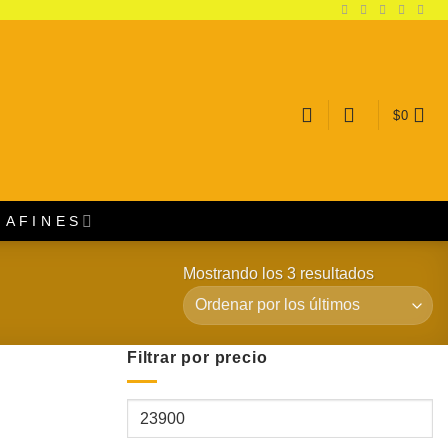
$
0
A F I N E S
Mostrando los 3 resultados
Ordenado
por
los
últimos
Filtrar por precio
Precio
mínimo