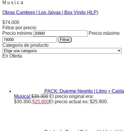
M u s i c a
Obras Cumbres | Los Jaivas | Box Vinilo (4LP)
$
74.000
Filtrar por precio
Precio mínimo
Precio máximo
Filtrar
Categoria de producto
En Oferta
PACK: Duerme Negrito | Libro + Cajita
Musical
$
30.300
El precio original era:
$30.300.
$
25.900
El precio actual es: $25.900.