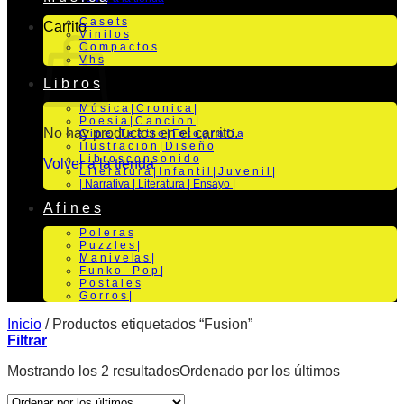
C a s e t s
Carrito
V i n i l o s
C o m p a c t o s
V h s
L i b r o s
M ú s i c a | C r o n i c a |
P o e s i a | C a n c i o n |
No hay productos en el carrito.
C i n e | T e a t r o | Fo t o g r a f i a
I l u s t r a c i o n | D i s e ñ o
L i b r o s c o n s o n i d o
Volver a la tienda
L i t e r a t u r a | I n f a n t i l | J u v e n i l |
| Narrativa | Literatura | Ensayo |
A f i n e s
P o l e r a s
P u z z l e s |
M a n i v e la s |
F u n k o – P o p |
P o s t a l e s
G o r r o s |
Inicio
/
Productos etiquetados “Fusion”
Filtrar
Mostrando los 2 resultados
Ordenado por los últimos