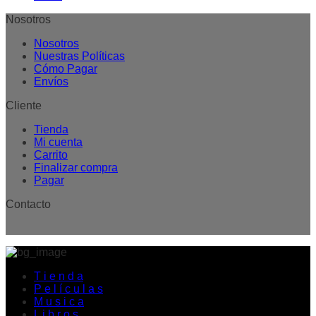
Nosotros
Nosotros
Nuestras Políticas
Cómo Pagar
Envíos
Cliente
Tienda
Mi cuenta
Carrito
Finalizar compra
Pagar
Contacto
T i e n d a
P e l í c u l a s
M u s i c a
L i b r o s