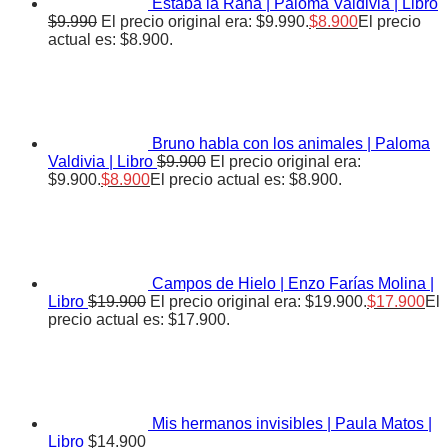
Estaba la Rana | Paloma Valdivia | Libro
$
9.990
El precio original era: $9.990.
$
8.900
El precio
actual es: $8.900.
Bruno habla con los animales | Paloma
Valdivia | Libro
$
9.900
El precio original era:
$9.900.
$
8.900
El precio actual es: $8.900.
Campos de Hielo | Enzo Farías Molina |
Libro
$
19.900
El precio original era: $19.900.
$
17.900
El
precio actual es: $17.900.
Mis hermanos invisibles | Paula Matos |
Libro
$
14.900