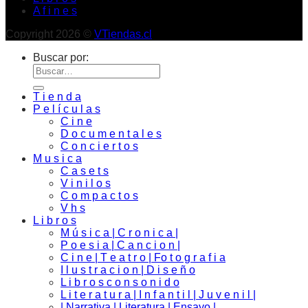
A f i n e s
Copyright 2026 ©
VTiendas.cl
Buscar por:
T i e n d a
P e l í c u l a s
C i n e
D o c u m e n t a l e s
C o n c i e r t o s
M u s i c a
C a s e t s
V i n i l o s
C o m p a c t o s
V h s
L i b r o s
M ú s i c a | C r o n i c a |
P o e s i a | C a n c i o n |
C i n e | T e a t r o | Fo t o g r a f i a
I l u s t r a c i o n | D i s e ñ o
L i b r o s c o n s o n i d o
L i t e r a t u r a | I n f a n t i l | J u v e n i l |
| Narrativa | Literatura | Ensayo |