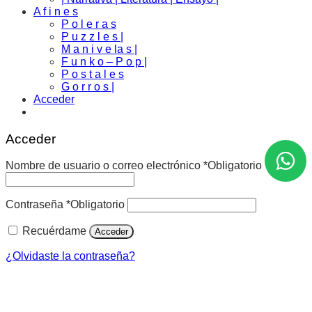
A f i n e s
P o l e r a s
P u z z l e s |
M a n i v e la s |
F u n k o – P o p |
P o s t a l e s
G o r r o s |
Acceder
Acceder
Nombre de usuario o correo electrónico
*
Obligatorio
Contraseña
*
Obligatorio
Recuérdame
Acceder
¿Olvidaste la contraseña?