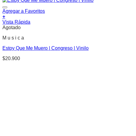
Agregar a Favoritos
+
Vista Rápida
Agotado
M u s i c a
Estoy Que Me Muero | Congreso | Vinilo
$
20.900