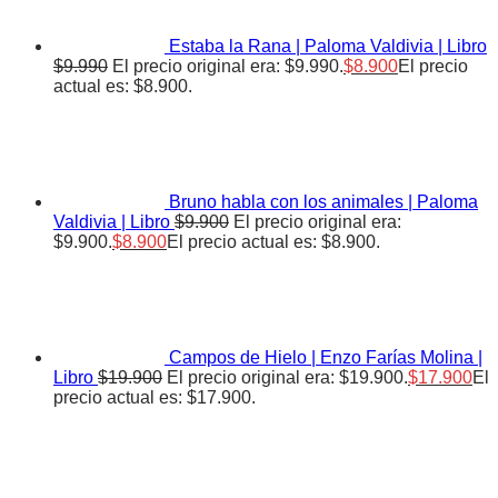
Estaba la Rana | Paloma Valdivia | Libro
$
9.990
El precio original era: $9.990.
$
8.900
El precio
actual es: $8.900.
Bruno habla con los animales | Paloma
Valdivia | Libro
$
9.900
El precio original era:
$9.900.
$
8.900
El precio actual es: $8.900.
Campos de Hielo | Enzo Farías Molina |
Libro
$
19.900
El precio original era: $19.900.
$
17.900
El
precio actual es: $17.900.