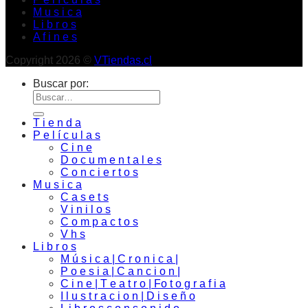
M u s i c a
L i b r o s
A f i n e s
Copyright 2026 ©
VTiendas.cl
Buscar por:
T i e n d a
P e l í c u l a s
C i n e
D o c u m e n t a l e s
C o n c i e r t o s
M u s i c a
C a s e t s
V i n i l o s
C o m p a c t o s
V h s
L i b r o s
M ú s i c a | C r o n i c a |
P o e s i a | C a n c i o n |
C i n e | T e a t r o | Fo t o g r a f i a
I l u s t r a c i o n | D i s e ñ o