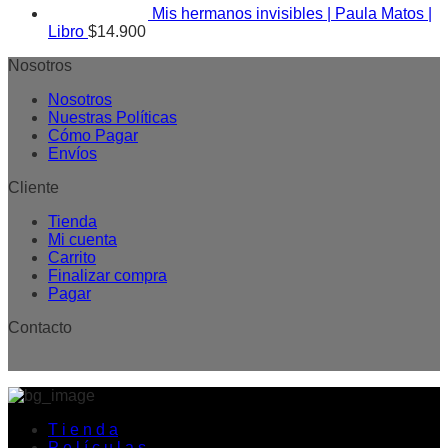
Mis hermanos invisibles | Paula Matos |
Libro
$
14.900
Nosotros
Nosotros
Nuestras Políticas
Cómo Pagar
Envíos
Cliente
Tienda
Mi cuenta
Carrito
Finalizar compra
Pagar
Contacto
T i e n d a
P e l í c u l a s