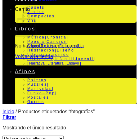
C a s e t s
Carrito
V i n i l o s
C o m p a c t o s
V h s
L i b r o s
M ú s i c a | C r o n i c a |
P o e s i a | C a n c i o n |
No hay productos en el carrito.
C i n e | T e a t r o | Fo t o g r a f i a
I l u s t r a c i o n | D i s e ñ o
L i b r o s c o n s o n i d o
Volver a la tienda
L i t e r a t u r a | I n f a n t i l | J u v e n i l |
| Narrativa | Literatura | Ensayo |
A f i n e s
P o l e r a s
P u z z l e s |
M a n i v e la s |
F u n k o – P o p |
P o s t a l e s
G o r r o s |
Inicio
/
Productos etiquetados “fotografías”
Filtrar
Mostrando el único resultado