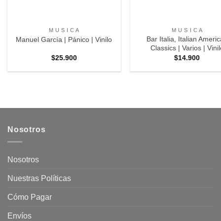
+
+
M U S I C A
M U S I C A
Bar Italia, Italian Ameri
Manuel García | Pánico | Vinilo
Classics | Varios | Vini
$
25.900
$
14.900
Nosotros
Nosotros
Nuestras Políticas
Cómo Pagar
Envíos