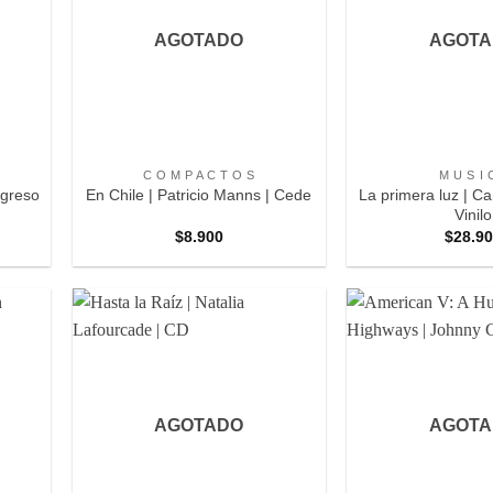
AGOTADO
AGOTA
+
+
C O M P A C T O S
M U S I 
greso
La primera luz | C
En Chile | Patricio Manns | Cede
Vinilo
$
8.900
$
28.9
regar
Agregar
a
a
oritos
Favoritos
AGOTADO
AGOTA