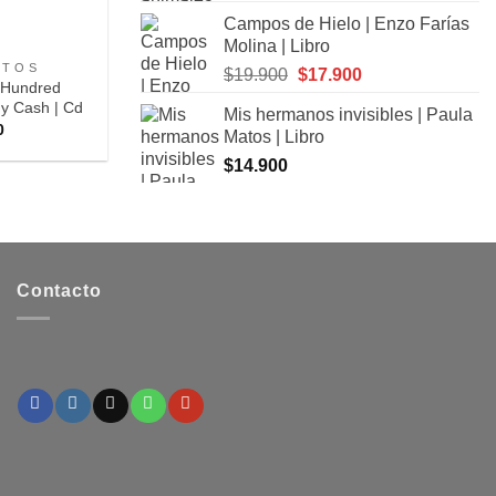
precio
precio
Campos de Hielo | Enzo Farías
original
actual
Molina | Libro
era:
es:
 T O S
El
El
$
19.900
$
17.900
$9.900.
$8.900.
 Hundred
precio
precio
y Cash | Cd
Mis hermanos invisibles | Paula
original
actual
0
Matos | Libro
era:
es:
$
14.900
$19.900.
$17.900.
Contacto