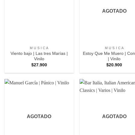
AGOTADO
+
+
M U S I C A
M U S I C A
Viento bajo | Las tres Marías |
Estoy Que Me Muero | Con
Vinilo
| Vinilo
$
27.900
$
20.900
Agregar
Ag
a
Favoritos
Fav
AGOTADO
AGOTADO