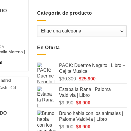
DO
Categoria de producto
C A
En Oferta
amila Moreno |
00
PACK: Duerme Negrito | Libro +
Cajita Musical
El
El
$
30.300
$
25.900
precio
precio
Estaba la Rana | Paloma
original
actual
Agregar
Valdivia | Libro
era:
es:
a
Favoritos
El
El
$
9.990
$
8.900
$30.300.
$25.900.
precio
precio
DO
Bruno habla con los animales |
original
actual
Paloma Valdivia | Libro
era:
es:
El
El
$
9.900
$
8.900
$9.990.
$8.900.