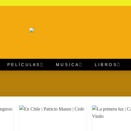
P E L Í C U L A S
M U S I C A
L I B R O S
regar
Agregar
a
a
oritos
Favoritos