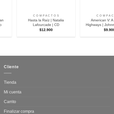
+
+
C O M P A C T O S
C O M P A C
can
Hasta la Raíz | Natalia
American V: A
lo
Lafourcade | CD
Highways | Johnn
$
12.900
$
9.90
Cliente
Tienda
Mi cuenta
Carrito
Finalizar compra