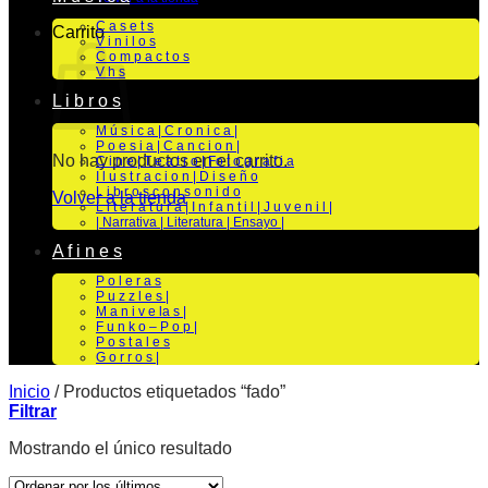
C a s e t s
Carrito
V i n i l o s
C o m p a c t o s
V h s
L i b r o s
M ú s i c a | C r o n i c a |
P o e s i a | C a n c i o n |
No hay productos en el carrito.
C i n e | T e a t r o | Fo t o g r a f i a
I l u s t r a c i o n | D i s e ñ o
L i b r o s c o n s o n i d o
Volver a la tienda
L i t e r a t u r a | I n f a n t i l | J u v e n i l |
| Narrativa | Literatura | Ensayo |
A f i n e s
P o l e r a s
P u z z l e s |
M a n i v e la s |
F u n k o – P o p |
P o s t a l e s
G o r r o s |
Inicio
/
Productos etiquetados “fado”
Filtrar
Mostrando el único resultado