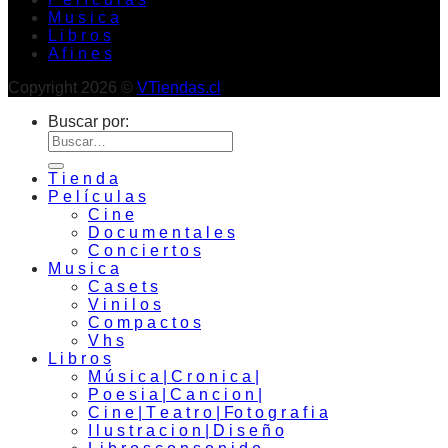
M u s i c a
L i b r o s
A f i n e s
Copyright 2026 ©
VTiendas.cl
Buscar por:
T i e n d a
P e l í c u l a s
C i n e
D o c u m e n t a l e s
C o n c i e r t o s
M u s i c a
C a s e t s
V i n i l o s
C o m p a c t o s
V h s
L i b r o s
M ú s i c a | C r o n i c a |
P o e s i a | C a n c i o n |
C i n e | T e a t r o | Fo t o g r a f i a
I l u s t r a c i o n | D i s e ñ o