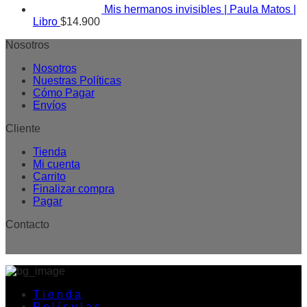
Mis hermanos invisibles | Paula Matos |
Libro
$
14.900
Nosotros
Nosotros
Nuestras Políticas
Cómo Pagar
Envíos
Cliente
Tienda
Mi cuenta
Carrito
Finalizar compra
Pagar
Contacto
T i e n d a
P e l í c u l a s