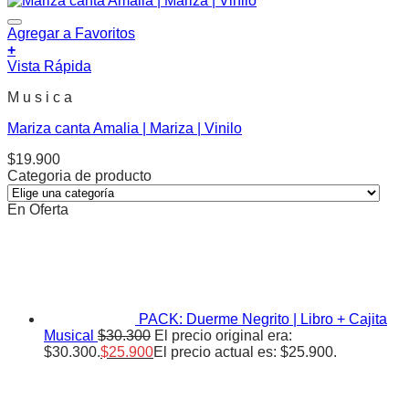
Agregar a Favoritos
+
Vista Rápida
M u s i c a
Mariza canta Amalia | Mariza | Vinilo
$
19.900
Categoria de producto
En Oferta
PACK: Duerme Negrito | Libro + Cajita
Musical
$
30.300
El precio original era:
$30.300.
$
25.900
El precio actual es: $25.900.