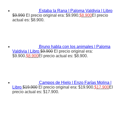
Estaba la Rana | Paloma Valdivia | Libro
$
9.990
El precio original era: $9.990.
$
8.900
El precio
actual es: $8.900.
Bruno habla con los animales | Paloma
Valdivia | Libro
$
9.900
El precio original era:
$9.900.
$
8.900
El precio actual es: $8.900.
Campos de Hielo | Enzo Farías Molina |
Libro
$
19.900
El precio original era: $19.900.
$
17.900
El
precio actual es: $17.900.