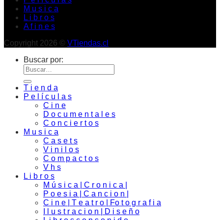
M u s i c a
L i b r o s
A f i n e s
Copyright 2026 ©
VTiendas.cl
Buscar por:
T i e n d a
P e l í c u l a s
C i n e
D o c u m e n t a l e s
C o n c i e r t o s
M u s i c a
C a s e t s
V i n i l o s
C o m p a c t o s
V h s
L i b r o s
M ú s i c a | C r o n i c a |
P o e s i a | C a n c i o n |
C i n e | T e a t r o | Fo t o g r a f i a
I l u s t r a c i o n | D i s e ñ o