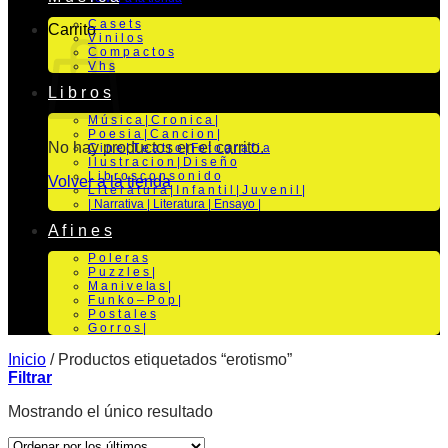
C a s e t s
Carrito
V i n i l o s
C o m p a c t o s
V h s
L i b r o s
M ú s i c a | C r o n i c a |
P o e s i a | C a n c i o n |
No hay productos en el carrito.
C i n e | T e a t r o | Fo t o g r a f i a
I l u s t r a c i o n | D i s e ñ o
L i b r o s c o n s o n i d o
Volver a la tienda
L i t e r a t u r a | I n f a n t i l | J u v e n i l |
| Narrativa | Literatura | Ensayo |
A f i n e s
P o l e r a s
P u z z l e s |
M a n i v e la s |
F u n k o – P o p |
P o s t a l e s
G o r r o s |
Inicio
/
Productos etiquetados “erotismo”
Filtrar
Mostrando el único resultado