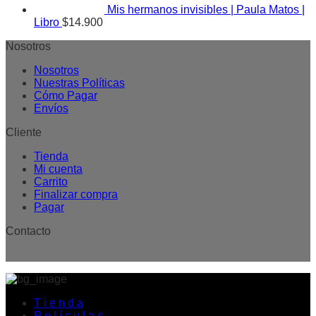
Mis hermanos invisibles | Paula Matos |
Libro
$
14.900
Nosotros
Nosotros
Nuestras Políticas
Cómo Pagar
Envíos
Cliente
Tienda
Mi cuenta
Carrito
Finalizar compra
Pagar
Contacto
T i e n d a
P e l í c u l a s