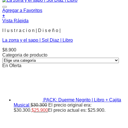
Agregar a Favoritos
+
Vista Rápida
I l u s t r a c i o n | D i s e ñ o |
La zorra y el sapo | Sol Diaz | Libro
$
8.900
Categoria de producto
En Oferta
PACK: Duerme Negrito | Libro + Cajita
Musical
$
30.300
El precio original era:
$30.300.
$
25.900
El precio actual es: $25.900.