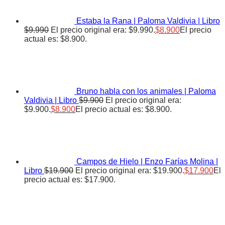
Estaba la Rana | Paloma Valdivia | Libro
$
9.990
El precio original era: $9.990.
$
8.900
El precio
actual es: $8.900.
Bruno habla con los animales | Paloma
Valdivia | Libro
$
9.900
El precio original era:
$9.900.
$
8.900
El precio actual es: $8.900.
Campos de Hielo | Enzo Farías Molina |
Libro
$
19.900
El precio original era: $19.900.
$
17.900
El
precio actual es: $17.900.