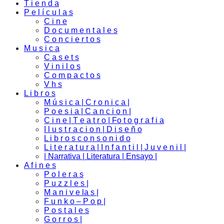
T i e n d a
P e l í c u l a s
C i n e
D o c u m e n t a l e s
C o n c i e r t o s
M u s i c a
C a s e t s
V i n i l o s
C o m p a c t o s
V h s
L i b r o s
M ú s i c a | C r o n i c a |
P o e s i a | C a n c i o n |
C i n e | T e a t r o | Fo t o g r a f i a
I l u s t r a c i o n | D i s e ñ o
L i b r o s c o n s o n i d o
L i t e r a t u r a | I n f a n t i l | J u v e n i l |
| Narrativa | Literatura | Ensayo |
A f i n e s
P o l e r a s
P u z z l e s |
M a n i v e la s |
F u n k o – P o p |
P o s t a l e s
G o r r o s |