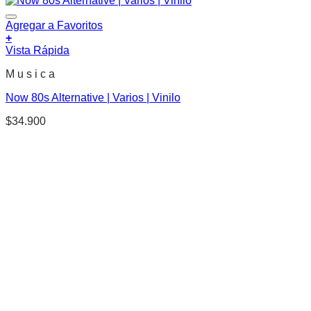
Agregar a Favoritos
+
Vista Rápida
M u s i c a
Now 80s Alternative | Varios | Vinilo
$
34.900