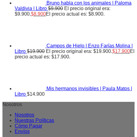
Bruno habla con los animales | Paloma
Valdivia | Libro
$
9.900
El precio original era:
$9.900.
$
8.900
El precio actual es: $8.900.
Campos de Hielo | Enzo Farías Molina |
Libro
$
19.900
El precio original era: $19.900.
$
17.900
El
precio actual es: $17.900.
Mis hermanos invisibles | Paula Matos |
Libro
$
14.900
Nosotros
Nosotros
Nuestras Políticas
Cómo Pagar
Envíos