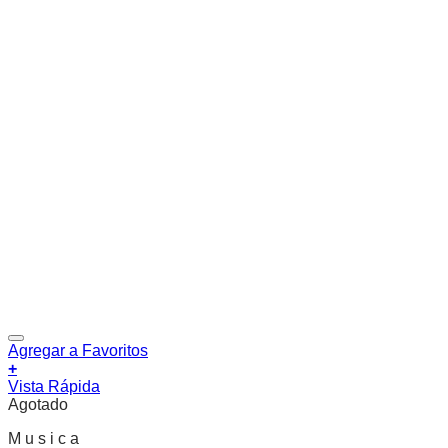
Agregar a Favoritos
+
Vista Rápida
Agotado
M u s i c a