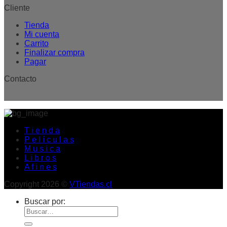
Cliente
Tienda
Mi cuenta
Carrito
Finalizar compra
Pagar
Contacto
T i e n d a
P e l í c u l a s
M u s i c a
L i b r o s
A f i n e s
Copyright 2026 ©
VTiendas.cl
Buscar por: