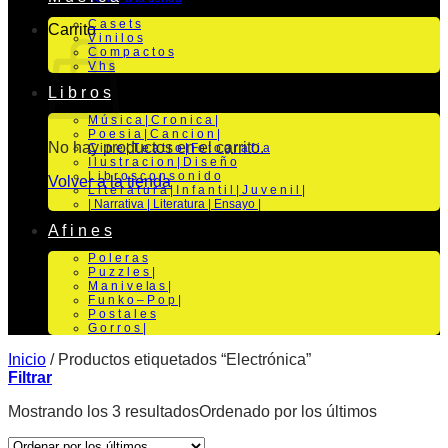
C a s e t s
Carrito
V i n i l o s
C o m p a c t o s
V h s
L i b r o s
M ú s i c a | C r o n i c a |
P o e s i a | C a n c i o n |
No hay productos en el carrito.
C i n e | T e a t r o | Fo t o g r a f i a
I l u s t r a c i o n | D i s e ñ o
L i b r o s c o n s o n i d o
Volver a la tienda
L i t e r a t u r a | I n f a n t i l | J u v e n i l |
| Narrativa | Literatura | Ensayo |
A f i n e s
P o l e r a s
P u z z l e s |
M a n i v e la s |
F u n k o – P o p |
P o s t a l e s
G o r r o s |
Inicio
/
Productos etiquetados “Electrónica”
Filtrar
Mostrando los 3 resultados
Ordenado por los últimos