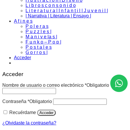
I l u s t r a c i o n | D i s e ñ o
L i b r o s c o n s o n i d o
L i t e r a t u r a | I n f a n t i l | J u v e n i l |
| Narrativa | Literatura | Ensayo |
A f i n e s
P o l e r a s
P u z z l e s |
M a n i v e la s |
F u n k o – P o p |
P o s t a l e s
G o r r o s |
Acceder
Acceder
Nombre de usuario o correo electrónico
*
Obligatorio
Contraseña
*
Obligatorio
Recuérdame
Acceder
¿Olvidaste la contraseña?