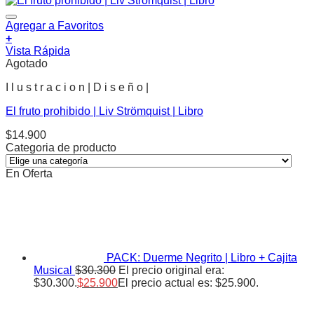
Agregar a Favoritos
+
Vista Rápida
Agotado
I l u s t r a c i o n | D i s e ñ o |
El fruto prohibido | Liv Strömquist | Libro
$
14.900
Categoria de producto
En Oferta
PACK: Duerme Negrito | Libro + Cajita
Musical
$
30.300
El precio original era:
$30.300.
$
25.900
El precio actual es: $25.900.