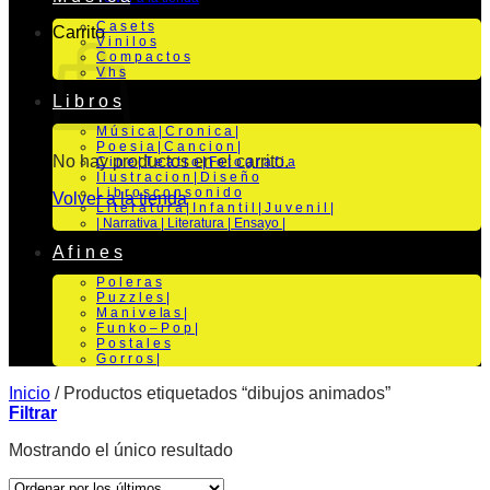
C a s e t s
Carrito
V i n i l o s
C o m p a c t o s
V h s
L i b r o s
M ú s i c a | C r o n i c a |
P o e s i a | C a n c i o n |
No hay productos en el carrito.
C i n e | T e a t r o | Fo t o g r a f i a
I l u s t r a c i o n | D i s e ñ o
L i b r o s c o n s o n i d o
Volver a la tienda
L i t e r a t u r a | I n f a n t i l | J u v e n i l |
| Narrativa | Literatura | Ensayo |
A f i n e s
P o l e r a s
P u z z l e s |
M a n i v e la s |
F u n k o – P o p |
P o s t a l e s
G o r r o s |
Inicio
/
Productos etiquetados “dibujos animados”
Filtrar
Mostrando el único resultado