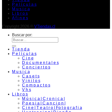
P e l í c u l a s
M u s i c a
L i b r o s
A f i n e s
Copyright 2026 ©
VTiendas.cl
Buscar por:
T i e n d a
P e l í c u l a s
C i n e
D o c u m e n t a l e s
C o n c i e r t o s
M u s i c a
C a s e t s
V i n i l o s
C o m p a c t o s
V h s
L i b r o s
M ú s i c a | C r o n i c a |
P o e s i a | C a n c i o n |
C i n e | T e a t r o | Fo t o g r a f i a