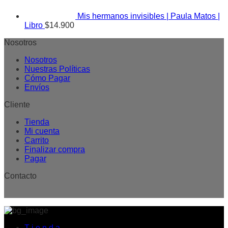
Mis hermanos invisibles | Paula Matos |
Libro
$
14.900
Nosotros
Nosotros
Nuestras Políticas
Cómo Pagar
Envíos
Cliente
Tienda
Mi cuenta
Carrito
Finalizar compra
Pagar
Contacto
T i e n d a