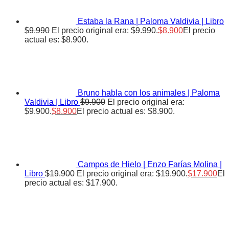
Estaba la Rana | Paloma Valdivia | Libro
$
9.990
El precio original era: $9.990.
$
8.900
El precio
actual es: $8.900.
Bruno habla con los animales | Paloma
Valdivia | Libro
$
9.900
El precio original era:
$9.900.
$
8.900
El precio actual es: $8.900.
Campos de Hielo | Enzo Farías Molina |
Libro
$
19.900
El precio original era: $19.900.
$
17.900
El
precio actual es: $17.900.