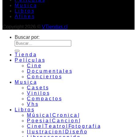
M u s i c a
L i b r o s
A f i n e s
Copyright 2026 ©
VTiendas.cl
Buscar por:
T i e n d a
P e l í c u l a s
C i n e
D o c u m e n t a l e s
C o n c i e r t o s
M u s i c a
C a s e t s
V i n i l o s
C o m p a c t o s
V h s
L i b r o s
M ú s i c a | C r o n i c a |
P o e s i a | C a n c i o n |
C i n e | T e a t r o | Fo t o g r a f i a
I l u s t r a c i o n | D i s e ñ o