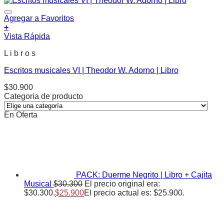
Agregar a Favoritos
+
Vista Rápida
L i b r o s
Escritos musicales VI | Theodor W. Adorno | Libro
$
30.900
Categoria de producto
En Oferta
PACK: Duerme Negrito | Libro + Cajita
Musical
$
30.300
El precio original era:
$30.300.
$
25.900
El precio actual es: $25.900.