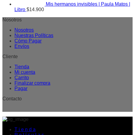
Mis hermanos invisibles | Paula Matos |
Libro
$
14.900
Nosotros
Nosotros
Nuestras Políticas
Cómo Pagar
Envíos
Cliente
Tienda
Mi cuenta
Carrito
Finalizar compra
Pagar
Contacto
T i e n d a
P e l í c u l a s