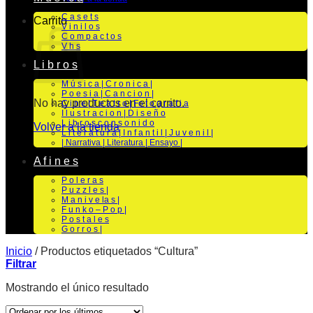
C a s e t s
Carrito
V i n i l o s
C o m p a c t o s
V h s
L i b r o s
M ú s i c a | C r o n i c a |
P o e s i a | C a n c i o n |
No hay productos en el carrito.
C i n e | T e a t r o | Fo t o g r a f i a
I l u s t r a c i o n | D i s e ñ o
L i b r o s c o n s o n i d o
Volver a la tienda
L i t e r a t u r a | I n f a n t i l | J u v e n i l |
| Narrativa | Literatura | Ensayo |
A f i n e s
P o l e r a s
P u z z l e s |
M a n i v e la s |
F u n k o – P o p |
P o s t a l e s
G o r r o s |
Inicio
/
Productos etiquetados “Cultura”
Filtrar
Mostrando el único resultado