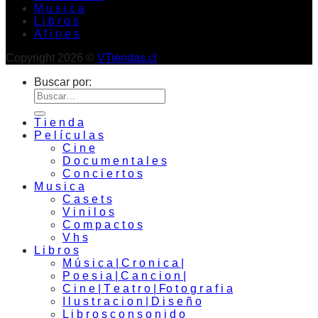
M u s i c a
L i b r o s
A f i n e s
Copyright 2026 ©
VTiendas.cl
Buscar por:
T i e n d a
P e l í c u l a s
C i n e
D o c u m e n t a l e s
C o n c i e r t o s
M u s i c a
C a s e t s
V i n i l o s
C o m p a c t o s
V h s
L i b r o s
M ú s i c a | C r o n i c a |
P o e s i a | C a n c i o n |
C i n e | T e a t r o | Fo t o g r a f i a
I l u s t r a c i o n | D i s e ñ o
L i b r o s c o n s o n i d o