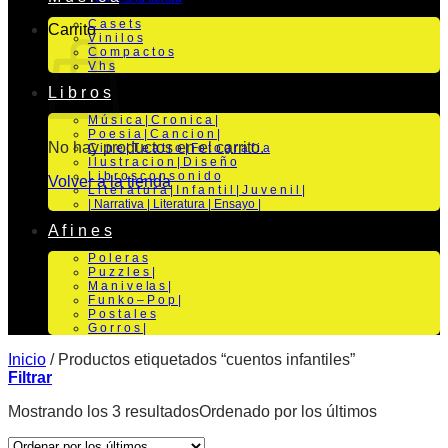
C a s e t s
Carrito
V i n i l o s
C o m p a c t o s
V h s
L i b r o s
M ú s i c a | C r o n i c a |
P o e s i a | C a n c i o n |
No hay productos en el carrito.
C i n e | T e a t r o | Fo t o g r a f i a
I l u s t r a c i o n | D i s e ñ o
L i b r o s c o n s o n i d o
Volver a la tienda
L i t e r a t u r a | I n f a n t i l | J u v e n i l |
| Narrativa | Literatura | Ensayo |
A f i n e s
P o l e r a s
P u z z l e s |
M a n i v e la s |
F u n k o – P o p |
P o s t a l e s
G o r r o s |
Inicio
/
Productos etiquetados “cuentos infantiles”
Filtrar
Mostrando los 3 resultados
Ordenado por los últimos