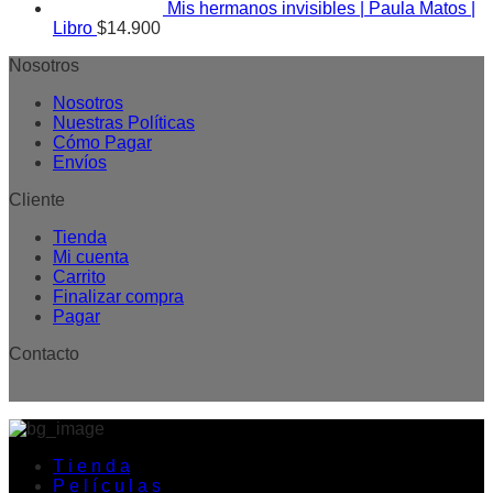
Mis hermanos invisibles | Paula Matos |
Libro
$
14.900
Nosotros
Nosotros
Nuestras Políticas
Cómo Pagar
Envíos
Cliente
Tienda
Mi cuenta
Carrito
Finalizar compra
Pagar
Contacto
T i e n d a
P e l í c u l a s