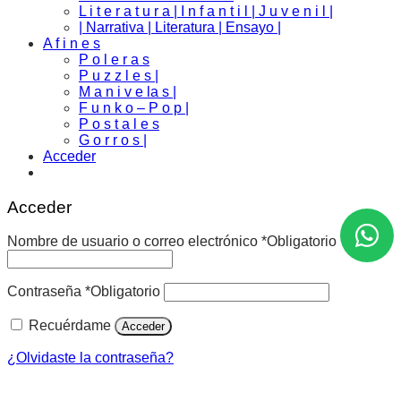
L i t e r a t u r a | I n f a n t i l | J u v e n i l |
| Narrativa | Literatura | Ensayo |
A f i n e s
P o l e r a s
P u z z l e s |
M a n i v e la s |
F u n k o – P o p |
P o s t a l e s
G o r r o s |
Acceder
Acceder
Nombre de usuario o correo electrónico
*
Obligatorio
Contraseña
*
Obligatorio
Recuérdame
Acceder
¿Olvidaste la contraseña?