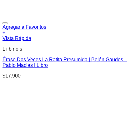
Agregar a Favoritos
+
Vista Rápida
L i b r o s
Érase Dos Veces La Ratita Presumida | Belén Gaudes –
Pablo Macías | Libro
$
17.900