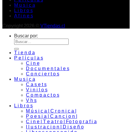
M u s i c a
L i b r o s
A f i n e s
Copyright 2026 ©
VTiendas.cl
Buscar por:
T i e n d a
P e l í c u l a s
C i n e
D o c u m e n t a l e s
C o n c i e r t o s
M u s i c a
C a s e t s
V i n i l o s
C o m p a c t o s
V h s
L i b r o s
M ú s i c a | C r o n i c a |
P o e s i a | C a n c i o n |
C i n e | T e a t r o | Fo t o g r a f i a
I l u s t r a c i o n | D i s e ñ o