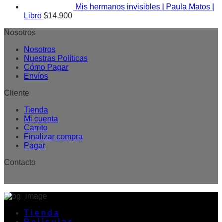
Mis hermanos invisibles | Paula Matos |
Libro
$
14.900
Nosotros
Nosotros
Nuestras Políticas
Cómo Pagar
Envíos
Cliente
Tienda
Mi cuenta
Carrito
Finalizar compra
Pagar
Contacto
T i e n d a
P e l í c u l a s