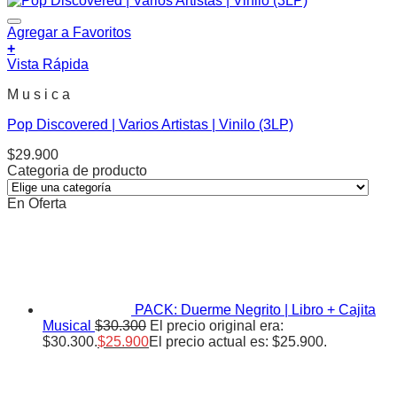
Agregar a Favoritos
+
Vista Rápida
M u s i c a
Pop Discovered | Varios Artistas | Vinilo (3LP)
$
29.900
Categoria de producto
En Oferta
PACK: Duerme Negrito | Libro + Cajita
Musical
$
30.300
El precio original era:
$30.300.
$
25.900
El precio actual es: $25.900.