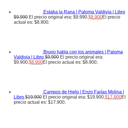
Estaba la Rana | Paloma Valdivia | Libro
$
9.990
El precio original era: $9.990.
$
8.900
El precio
actual es: $8.900.
Bruno habla con los animales | Paloma
Valdivia | Libro
$
9.900
El precio original era:
$9.900.
$
8.900
El precio actual es: $8.900.
Campos de Hielo | Enzo Farías Molina |
Libro
$
19.900
El precio original era: $19.900.
$
17.900
El
precio actual es: $17.900.