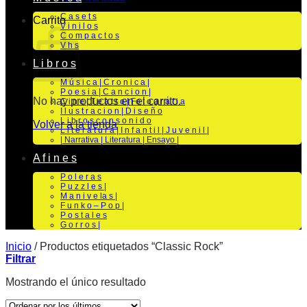
C a s e t s
Carrito
V i n i l o s
C o m p a c t o s
V h s
L i b r o s
M ú s i c a | C r o n i c a |
P o e s i a | C a n c i o n |
No hay productos en el carrito.
C i n e | T e a t r o | Fo t o g r a f i a
I l u s t r a c i o n | D i s e ñ o
L i b r o s c o n s o n i d o
Volver a la tienda
L i t e r a t u r a | I n f a n t i l | J u v e n i l |
| Narrativa | Literatura | Ensayo |
A f i n e s
P o l e r a s
P u z z l e s |
M a n i v e la s |
F u n k o – P o p |
P o s t a l e s
G o r r o s |
Inicio
/
Productos etiquetados “Classic Rock”
Filtrar
Mostrando el único resultado