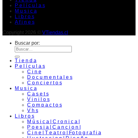
P e l í c u l a s
M u s i c a
L i b r o s
A f i n e s
Copyright 2026 ©
VTiendas.cl
Buscar por:
T i e n d a
P e l í c u l a s
C i n e
D o c u m e n t a l e s
C o n c i e r t o s
M u s i c a
C a s e t s
V i n i l o s
C o m p a c t o s
V h s
L i b r o s
M ú s i c a | C r o n i c a |
P o e s i a | C a n c i o n |
C i n e | T e a t r o | Fo t o g r a f i a