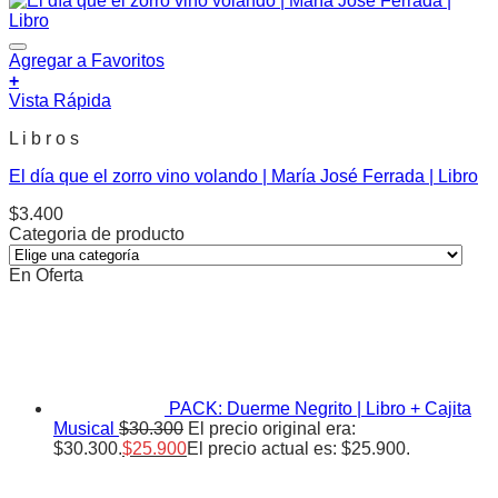
Agregar a Favoritos
+
Vista Rápida
L i b r o s
El día que el zorro vino volando | María José Ferrada | Libro
$
3.400
Categoria de producto
En Oferta
PACK: Duerme Negrito | Libro + Cajita
Musical
$
30.300
El precio original era:
$30.300.
$
25.900
El precio actual es: $25.900.