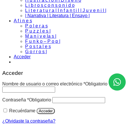
I l u s t r a c i o n | D i s e ñ o
L i b r o s c o n s o n i d o
L i t e r a t u r a | I n f a n t i l | J u v e n i l |
| Narrativa | Literatura | Ensayo |
A f i n e s
P o l e r a s
P u z z l e s |
M a n i v e la s |
F u n k o – P o p |
P o s t a l e s
G o r r o s |
Acceder
Acceder
Nombre de usuario o correo electrónico
*
Obligatorio
Contraseña
*
Obligatorio
Recuérdame
Acceder
¿Olvidaste la contraseña?