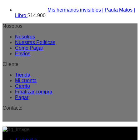
Mis hermanos invisibles | Paula Matos |
Libro
$
14.900
Nosotros
Nosotros
Nuestras Políticas
Cómo Pagar
Envíos
Cliente
Tienda
Mi cuenta
Carrito
Finalizar compra
Pagar
Contacto
T i e n d a