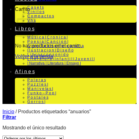
C a s e t s
Carrito
V i n i l o s
C o m p a c t o s
V h s
L i b r o s
M ú s i c a | C r o n i c a |
P o e s i a | C a n c i o n |
No hay productos en el carrito.
C i n e | T e a t r o | Fo t o g r a f i a
I l u s t r a c i o n | D i s e ñ o
L i b r o s c o n s o n i d o
Volver a la tienda
L i t e r a t u r a | I n f a n t i l | J u v e n i l |
| Narrativa | Literatura | Ensayo |
A f i n e s
P o l e r a s
P u z z l e s |
M a n i v e la s |
F u n k o – P o p |
P o s t a l e s
G o r r o s |
Inicio
/
Productos etiquetados “anuarios”
Filtrar
Mostrando el único resultado