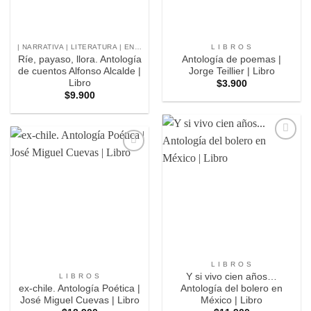
| NARRATIVA | LITERATURA | ENSAYO |
L I B R O S
Ríe, payaso, llora. Antología
Antología de poemas |
de cuentos Alfonso Alcalde |
Jorge Teillier | Libro
Libro
$
3.900
$
9.900
Agregar
a
Agregar
Favoritos
a
Favoritos
L I B R O S
Y si vivo cien años…
L I B R O S
ex-chile. Antología Poética |
Antología del bolero en
José Miguel Cuevas | Libro
México | Libro