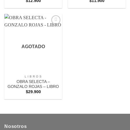
$
12.900
$
11.900
Agregar
a
Favoritos
AGOTADO
L I B R O S
OBRA SELECTA –
GONZALO ROJAS – LIBRO
$
29.900
Nosotros