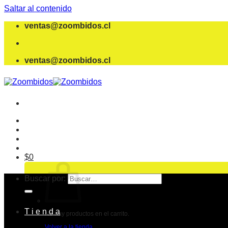
Saltar al contenido
ventas@zoombidos.cl
ventas@zoombidos.cl
$
0
Buscar por:
T i e n d a
No hay productos en el carrito.
Volver a la tienda