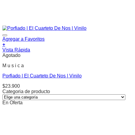
Agregar a Favoritos
+
Vista Rápida
Agotado
M u s i c a
Porfiado | El Cuarteto De Nos | Vinilo
$
23.900
Categoria de producto
En Oferta