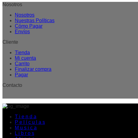
Nosotros
Nosotros
Nuestras Políticas
Cómo Pagar
Envíos
Cliente
Tienda
Mi cuenta
Carrito
Finalizar compra
Pagar
Contacto
T i e n d a
P e l í c u l a s
M u s i c a
L i b r o s